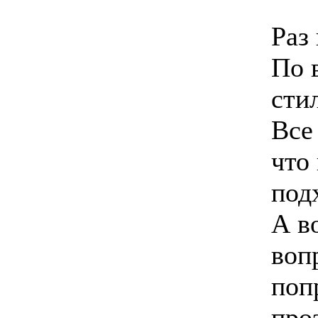
Раз
По 
сти
Все
что
под
А в
воп
поп
про