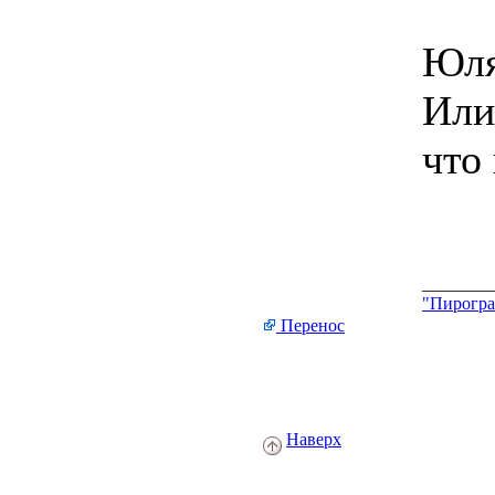
Юля
Или
что
________
"Пирогра
Перенос
Наверх