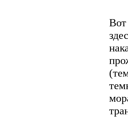
Вот
зде
нак
про
(те
тем
мор
тра