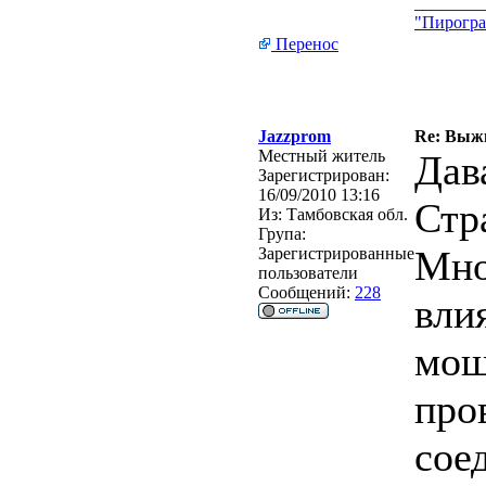
________
"Пирогра
Перенос
Jazzprom
Re: Выжи
Местный житель
Дав
Зарегистрирован:
16/09/2010 13:16
Стра
Из:
Тамбовская обл.
Група:
Мно
Зарегистрированные
пользователи
Сообщений:
228
вли
мощ
про
сое