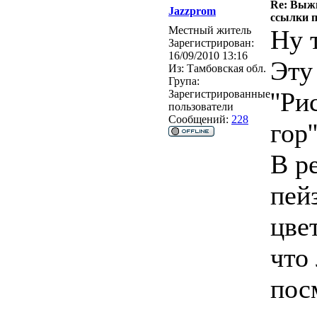
Re: Выжи
Jazzprom
ссылки 
Местный житель
Ну 
Зарегистрирован:
16/09/2010 13:16
Эту
Из:
Тамбовская обл.
Група:
''Р
Зарегистрированные
пользователи
Сообщений:
228
гор'
В р
пей
цвет
что
пос