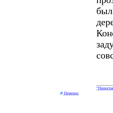
был
дере
Кон
зад
сов
________
"Пирогра
Перенос