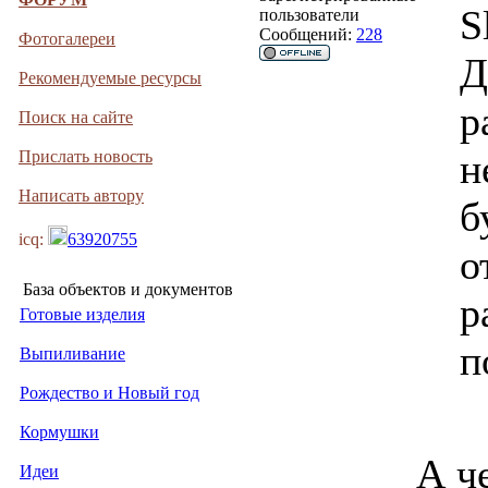
S
пользователи
Сообщений:
228
Фотогалереи
Д
Рекомендуемые ресурсы
р
Поиск на сайте
н
Прислать новость
Написать автору
б
icq:
63920755
о
База объектов и документов
р
Готовые изделия
п
Выпиливание
Рождество и Новый год
Кормушки
А ч
Идеи