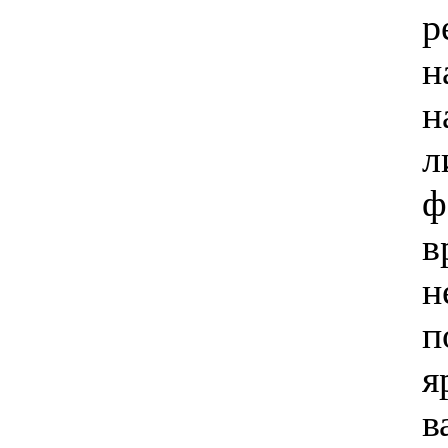
р
н
н
л
ф
в
н
п
я
в