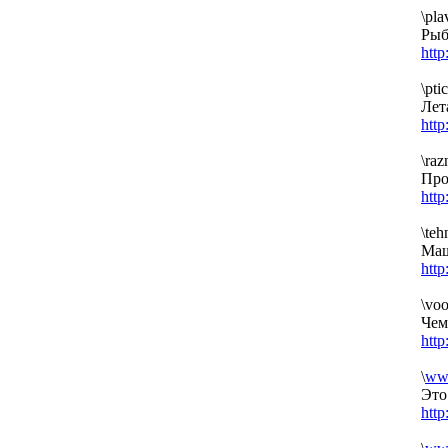
\pla
Рыб
htt
\pti
Лет
htt
\raz
Про
htt
\teh
Маш
htt
\vo
Чем
htt
\
ww
Это
htt