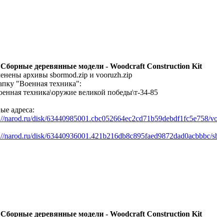
 Сборные деревянные модели - Woodcraft Construction Kit
енены архивы sbormod.zip и vooruzh.zip
апку "Военная техника":
\военная техника\оружие великой победы\т-34-85
ые адреса:
p://narod.ru/disk/63440985001.cbc052664ec2cd71b59debdf1fc5e758/vo
p://narod.ru/disk/63440936001.421b216db8c895faed9872dad0acbbbc/s
 Сборные деревянные модели - Woodcraft Construction Kit