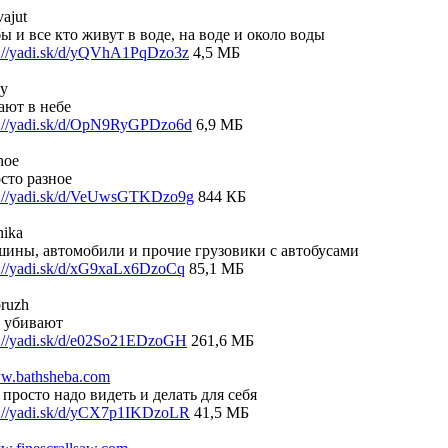
vajut
ы и все кто живут в воде, на воде и около воды
p://yadi.sk/d/yQVhA1PqDzo3z
4,5 МБ
cy
ают в небе
p://yadi.sk/d/OpN9RyGPDzo6d
6,9 МБ
noe
сто разное
p://yadi.sk/d/VeUwsGTKDzo9g
844 КБ
nika
ины, автомобили и прочие грузовики с автобусами
p://yadi.sk/d/xG9xaLx6DzoCq
85,1 МБ
oruzh
 убивают
p://yadi.sk/d/e02So21EDzoGH
261,6 МБ
w.bathsheba.com
 просто надо видеть и делать для себя
p://yadi.sk/d/yCX7p1IKDzoLR
41,5 МБ