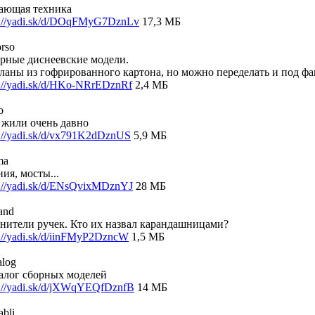
ающая техника
p://yadi.sk/d/DOqFMyG7DznLv
17,3 МБ
orso
рные диснеевские модели.
ланы из гофрированного картона, но можно переделать и под фа
p://yadi.sk/d/HKo-NRrEDznRf
2,4 МБ
o
жили очень давно
p://yadi.sk/d/vx791K2dDznUS
5,9 МБ
ma
ния, мосты...
p://yadi.sk/d/ENsQvixMDznYJ
28 МБ
and
нители ручек. Кто их назвал карандашницами?
p://yadi.sk/d/iinFMyP2DzncW
1,5 МБ
alog
алог сборных моделей
p://yadi.sk/d/jXWqYEQfDznfB
14 МБ
abli