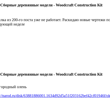
 Сборные деревянные модели - Woodcraft Construction Kit
лка из 200-го поста уже не работает. Раскидаю новые чертежи п
дующей неделе
 Сборные деревянные модели - Woodcraft Construction Kit
городный олень
p://narod.ru/disk/63881886001.1634d92d5a51f203162bef42cf01946f/ole