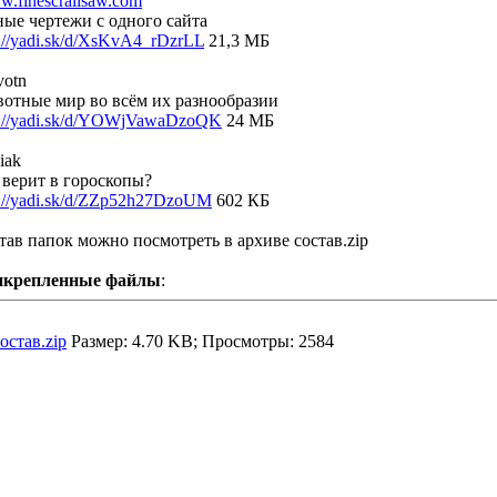
.finescrallsaw.com
ные чертежи с одного сайта
p://yadi.sk/d/XsKvA4_rDzrLL
21,3 МБ
votn
отные мир во всём их разнообразии
p://yadi.sk/d/YOWjVawaDzoQK
24 МБ
iak
 верит в гороскопы?
p://yadi.sk/d/ZZp52h27DzoUM
602 КБ
тав папок можно посмотреть в архиве состав.zip
икрепленные файлы
:
остав.zip
Размер: 4.70 KB; Просмотры: 2584