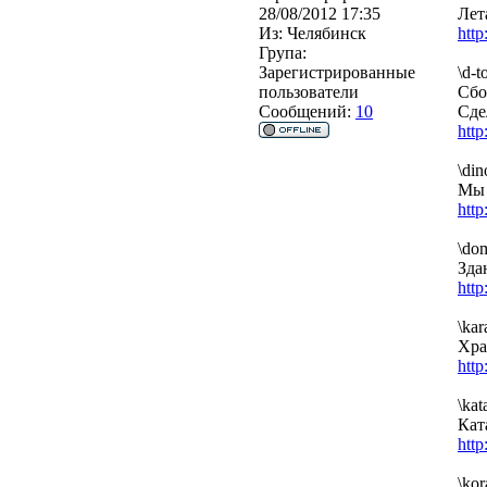
28/08/2012 17:35
Лет
Из:
Челябинск
htt
Група:
Зарегистрированные
\d-t
пользователи
Сбо
Сообщений:
10
Сде
htt
\din
Мы 
htt
\do
Зда
htt
\kar
Хра
htt
\kat
Кат
htt
\kor