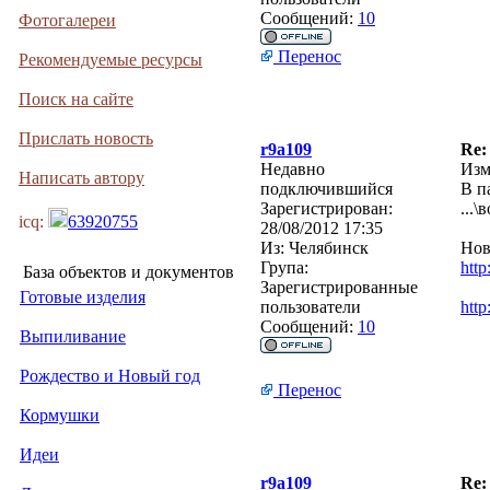
Сообщений:
10
Фотогалереи
Перенос
Рекомендуемые ресурсы
Поиск на сайте
Прислать новость
r9a109
Re:
Недавно
Изм
Написать автору
подключившийся
В п
Зарегистрирован:
...
icq:
63920755
28/08/2012 17:35
Из:
Челябинск
Нов
Група:
htt
База объектов и документов
Зарегистрированные
Готовые изделия
пользователи
htt
Сообщений:
10
Выпиливание
Рождество и Новый год
Перенос
Кормушки
Идеи
r9a109
Re: