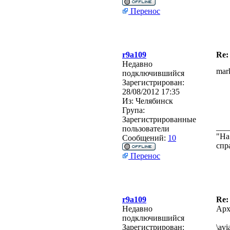
Перенос
r9a109
Re:
Недавно
mar
подключившийся
Зарегистрирован:
28/08/2012 17:35
Из:
Челябинск
Група:
Зарегистрированные
___
пользователи
"На
Сообщений:
10
спр
Перенос
r9a109
Re:
Недавно
Арх
подключившийся
Зарегистрирован:
\avi