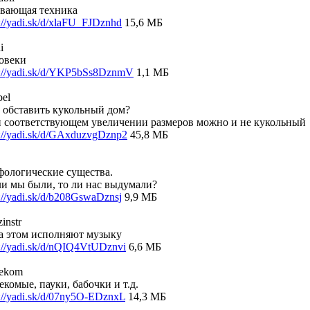
вающая техника
p://yadi.sk/d/xlaFU_FJDznhd
15,6 МБ
i
овеки
p://yadi.sk/d/YKP5bSs8DznmV
1,1 МБ
bel
 обставить кукольный дом?
 соответствующем увеличении размеров можно и не кукольный
p://yadi.sk/d/GAxduzvgDznp2
45,8 МБ
ологические существа.
ли мы были, то ли нас выдумали?
p://yadi.sk/d/b208GswaDznsj
9,9 МБ
instr
а этом исполняют музыку
p://yadi.sk/d/nQIQ4VtUDznvi
6,6 МБ
sekom
екомые, пауки, бабочки и т.д.
p://yadi.sk/d/07ny5O-EDznxL
14,3 МБ