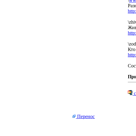
\
www
Раз
htt
\zhi
Жив
htt
\zod
Кто
htt
Сос
Пр
с
Перенос