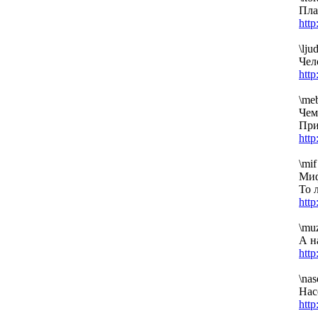
Пла
htt
\ljud
Чел
htt
\me
Чем
При
htt
\mif
Миф
То 
htt
\muz
А н
htt
\na
Нас
htt