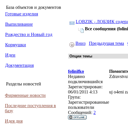
База объектов и документов
Готовые изделия
LOBZIK - ЛОБЗИК содер
Выпиливание
Все сообщения (folini
Рождество и Новый год
Вниз
Предыдущая тема
Кормушки
Идеи
Документация
folinifko
Помогите
Недавно
Zdravstvui
подключившийся
Разделы новостей
Зарегистрирован:
06/01/2011 4:13
uj o4eni z
Фирменные новости
Група:
Зарегистрированные
Последние поступления в
пользователи
базу
Сообщений:
2
Идея дня