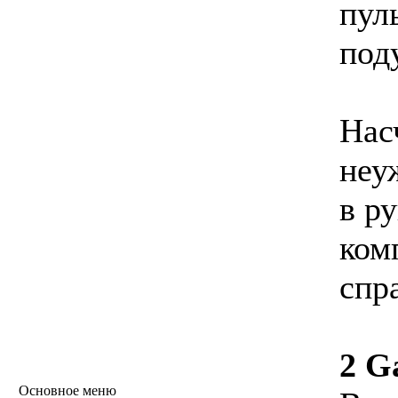
пул
под
Нас
неу
в р
ком
спр
2 G
Основное меню