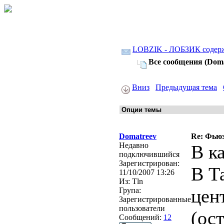
LOBZIK - ЛОБЗИК содер
Все сообщения (Doma
Вниз
Предыдущая тема
Domatreev
Re: Фьюз
Недавно
В к
подключившийся
Зарегистрирован:
В Т
11/10/2007 13:26
Из:
Tln
цен
Група:
Зарегистрированные
пользователи
(ос
Сообщений:
12