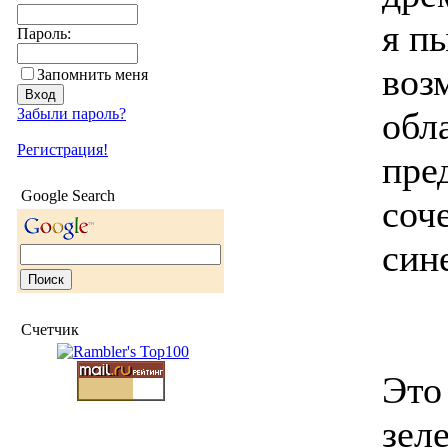
я п
Пароль:
воз
Запомнить меня
Забыли пароль?
обла
Регистрация!
пре
Google Search
соч
син
Счетчик
Это
зел