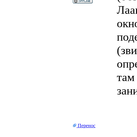
Лаа
окн
под
(зв
опре
там
зан
Перенос