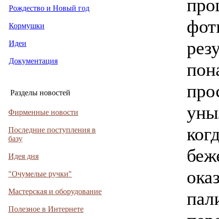
про
Рождество и Новый год
фот
Кормушки
рез
Идеи
Документация
пон
про
Разделы новостей
уны
Фирменные новости
когд
Последние поступления в
базу
беж
Идея дня
ока
"Очумелые ручки"
Мастерская и оборудование
пали
Полезное в Интернете