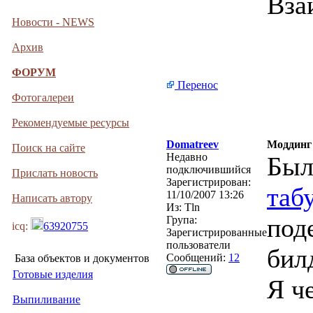
Вза
Новости - NEWS
Архив
ФОРУМ
Перенос
Фотогалереи
Рекомендуемые ресурсы
Domatreev
Моддинг 
Поиск на сайте
Недавно
Был
подключившийся
Прислать новость
Зарегистрирован:
таб
11/10/2007 13:26
Написать автору
Из:
Tln
под
Група:
icq:
63920755
Зарегистрированные
пользователи
бил
Сообщений:
12
База объектов и документов
Готовые изделия
Я ч
Выпиливание