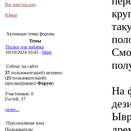
пер
Вы нам писали
кру
Юмор
так
Активные темы форума
пол
Темы
Пилки для лобзика
Смо
19/10/2024 10:45 -
blimi
пол
Сейчас на сайте
37
пользователь(ей) активно
(
25
пользователь(ей)
просматривают
Форум
)
На 
Участников: 0
Гостей: 37
дез
далее...
Ывр
Персональная зона
дре
Пользователь: