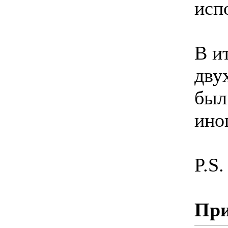
исп
В и
дву
был
ино
P.S.
При