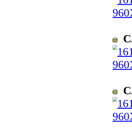
Сл
Сл