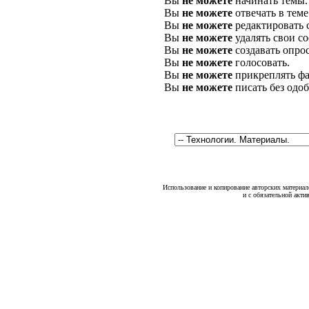
Вы
не можете
начинать темы.
Вы
не можете
отвечать в теме
Вы
не можете
редактировать 
Вы
не можете
удалять свои с
Вы
не можете
создавать опро
Вы
не можете
голосовать.
Вы
не можете
прикреплять фа
Вы
не можете
писать без одо
Использование и копирование авторских материало
и с обязательной акти