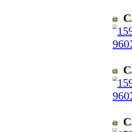
Сл
Сл
Сл