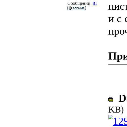
пис
Сообщений:
81
и с 
про
При
DS
KB)