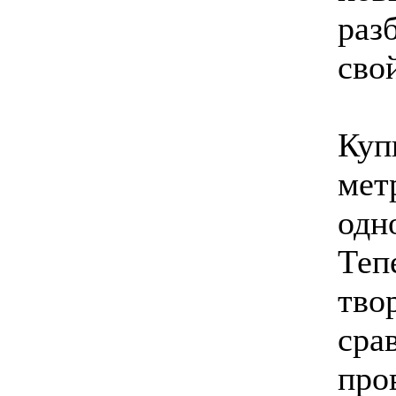
раз
сво
Куп
мет
одн
Теп
тво
сра
про