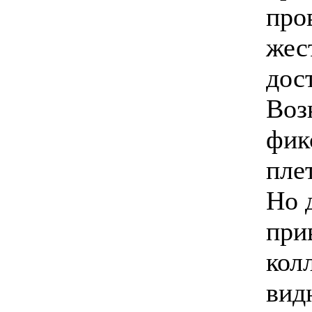
про
жес
дос
Воз
фик
пле
Но 
при
кол
вид