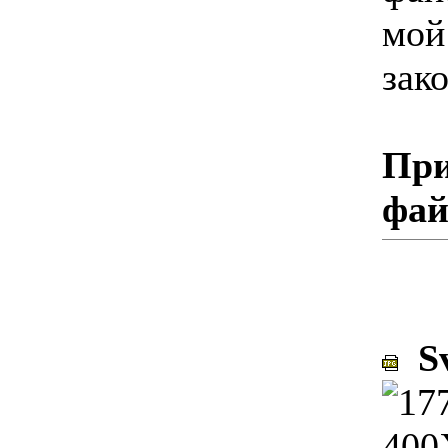
мой
зако
При
фа
Sv