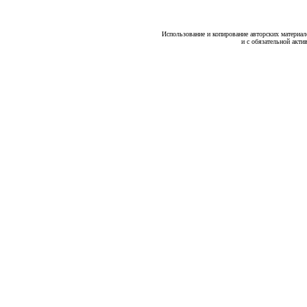
Использование и копирование авторских материало
и с обязательной акти