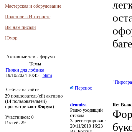
лег
Мастерская и оборудование
ост
Полезное в Интернете
офо
Вы нам писали
Юмор
баге
Активные темы форума
Темы
Пилки для лобзика
19/10/2024 10:45 -
blimi
________
"Пирогра
Перенос
Сейчас на сайте
29
пользователь(ей) активно
(
14
пользователь(ей)
deomira
Re: Выжи
просматривают
Форум
)
Редко уходящий
Фор
отсюда
Участников: 0
Зарегистрирован:
Гостей: 29
бук
20/11/2010 16:23
Из:
Россия