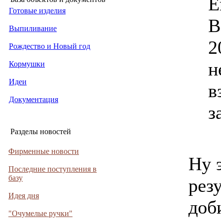
Е
Готовые изделия
В
Выпиливание
2
Рождество и Новый год
н
Кормушки
Идеи
в
Документация
з
Разделы новостей
Фирменные новости
Ну 
Последние поступления в
базу
рез
Идея дня
доб
"Очумелые ручки"