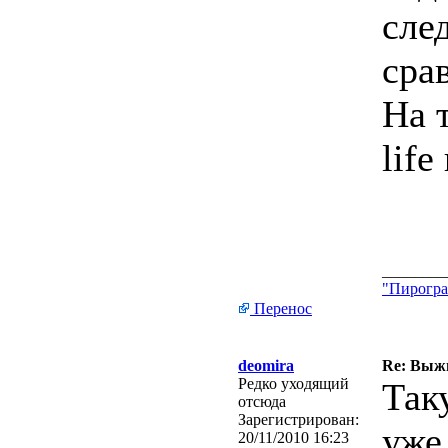
сле
сра
На 
lif
________
"Пирогра
Перенос
deomira
Re: Выжи
Редко уходящий
Так
отсюда
Зарегистрирован:
уже
20/11/2010 16:23