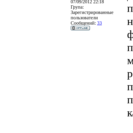
07/09/2012 22:18
п
Група:
Зарегистрированные
н
пользователи
Сообщений:
33
ф
п
м
р
п
п
к