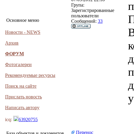
п
Група:
Зарегистрированные
П
пользователи
Основное меню
Сообщений:
33
В
Новости - NEWS
к
Архив
ФОРУМ
д
Фотогалереи
п
Рекомендуемые ресурсы
д
Поиск на сайте
у
Прислать новость
Написать автору
icq:
63920755
Перенос
База объектов и документов