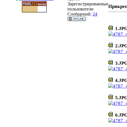
Зарегистрированные
Прикре
пользователи
Сообщений:
24
1.JP
2.JP
3.JP
4.JP
5.JP
6.JP