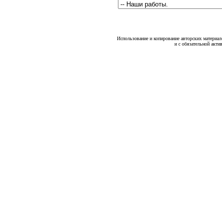
Использование и копирование авторских материало
и с обязательной акти