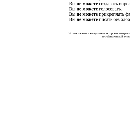
Вы
не можете
создавать опро
Вы
не можете
голосовать.
Вы
не можете
прикреплять фа
Вы
не можете
писать без одо
Использование и копирование авторских материало
и с обязательной акти