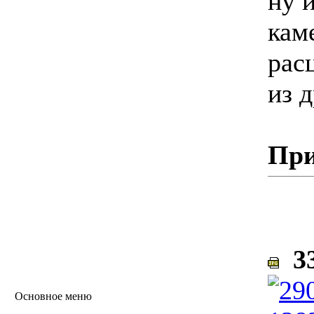
ну 
кам
рас
из 
При
33
Основное меню