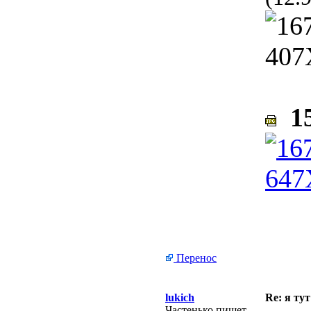
15
Перенос
lukich
Re: я тут
Частенько пишет