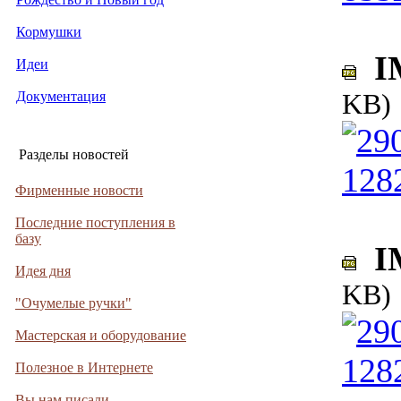
Кормушки
IM
Идеи
KB)
Документация
Разделы новостей
Фирменные новости
Последние поступления в
базу
IM
Идея дня
KB)
"Очумелые ручки"
Мастерская и оборудование
Полезное в Интернете
Вы нам писали