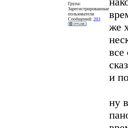
нак
Група:
Зарегистрированные
вре
пользователи
Сообщений:
203
же 
нес
все
сказ
и п
ну 
пан
вре