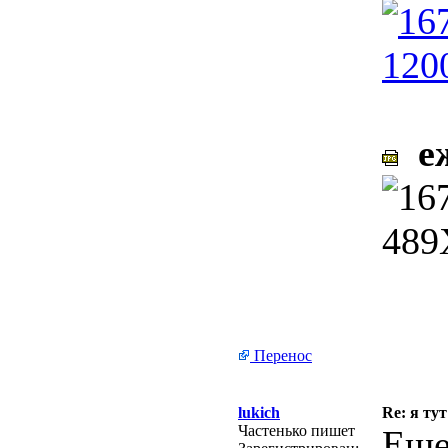
еж
Перенос
lukich
Re: я тут
Частенько пишет
Еще