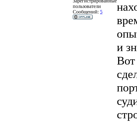
Зарегистрированные
нах
пользователи
Сообщений:
5
вре
опы
и з
Вот
сде
пор
суд
стр