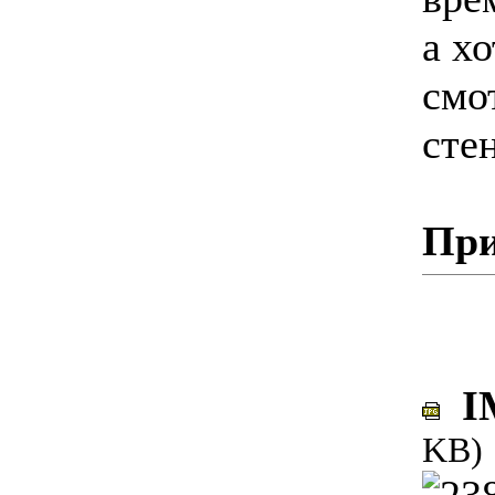
а х
смо
сте
При
IM
KB)