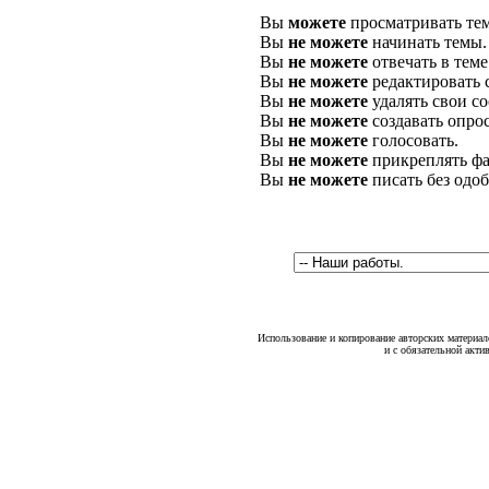
Вы
можете
просматривать те
Вы
не можете
начинать темы.
Вы
не можете
отвечать в теме
Вы
не можете
редактировать 
Вы
не можете
удалять свои с
Вы
не можете
создавать опро
Вы
не можете
голосовать.
Вы
не можете
прикреплять фа
Вы
не можете
писать без одо
Использование и копирование авторских материало
и с обязательной акти