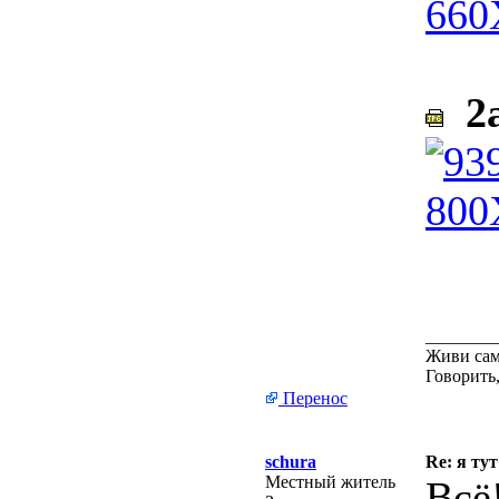
2а
________
Живи сам
Говорить,
Перенос
schura
Re: я тут
Местный житель
Всё