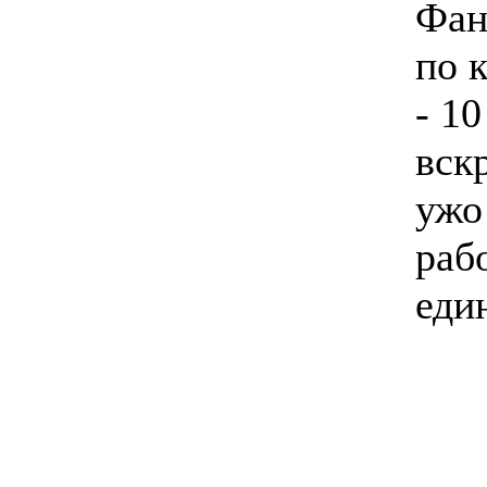
Фан
по 
- 1
вск
ужо
раб
еди