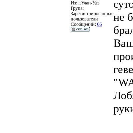
суто
Из:
г.Улан-Удэ
Група:
не 
Зарегистрированные
пользователи
Сообщений:
66
брал
Ваш
про
геве
"WAT
Лоб
руки