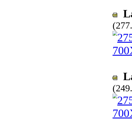
La
(277
La
(249