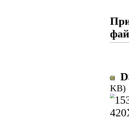
При
фа
DS
KB)