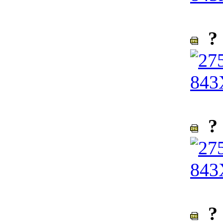
? 
? 
? 