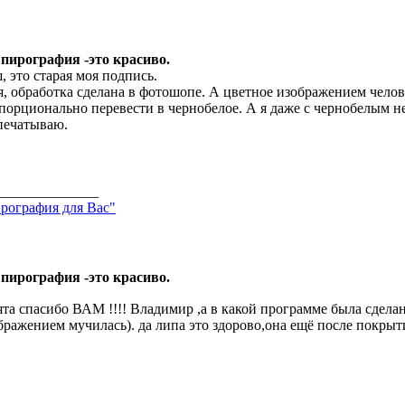
 пирография -это красиво.
, это старая моя подпись.
, обработка сделана в фотошопе. А цветное изображением челов
порционально перевести в чернобелое. А я даже с чернобелым не
печатываю.
______________
рография для Вас"
 пирография -это красиво.
ята спасибо ВАМ !!!! Владимир ,а в какой программе была сделан
бражением мучилась). да липа это здорово,она ещё после покрыт