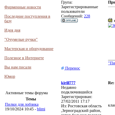
Група:
Пр
Зарегистрированные
Фирменные новости
пользователи
Сообщений:
228
Последние поступления в
базу
С
Идея дня
"Очумелые ручки"
Мастерская и оборудование
Полезное в Интернете
___
"Пи
Вы нам писали
Перенос
Юмор
kirill777
Re:
Недавно
подключившийся
Активные темы форума
Зарегистрирован:
Темы
27/02/2011 17:17
Пилки для лобзика
кла
Из:
Ростовская область
19/10/2024 10:45 -
blimi
,Зерноградский район,