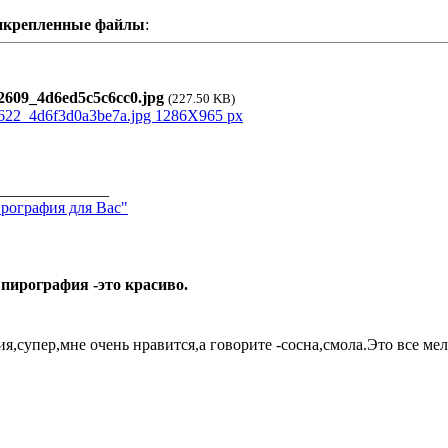
икрепленные файлы
:
609_4d6ed5c5c6cc0.jpg
(227.50 KB)
______________
рография для Вас"
 пирография -это красиво.
я,супер,мне очень нравится,а говорите -сосна,смола.Это все мел