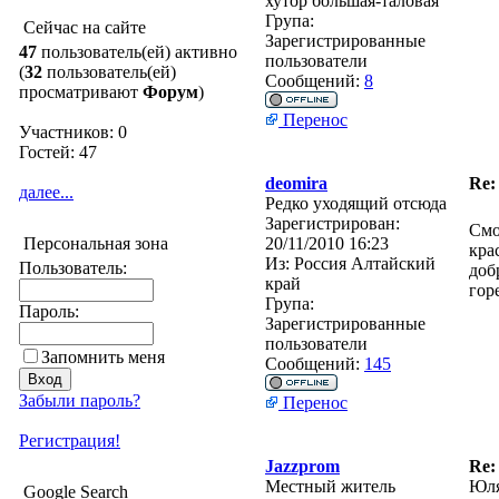
хутор большая-таловая
Група:
Сейчас на сайте
Зарегистрированные
47
пользователь(ей) активно
пользователи
(
32
пользователь(ей)
Сообщений:
8
просматривают
Форум
)
Перенос
Участников: 0
Гостей: 47
deomira
Re:
далее...
Редко уходящий отсюда
Зарегистрирован:
Смо
Персональная зона
20/11/2010 16:23
кра
Из:
Россия Алтайский
Пользователь:
доб
край
гор
Група:
Пароль:
Зарегистрированные
пользователи
Запомнить меня
Сообщений:
145
Забыли пароль?
Перенос
Регистрация!
Jazzprom
Re:
Местный житель
Юля
Google Search