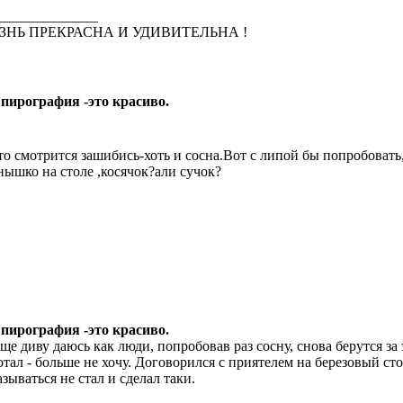
______________
ЗНЬ ПРЕКРАСНА И УДИВИТЕЛЬНА !
 пирография -это красиво.
то смотрится зашибись-хоть и сосна.Вот с липой бы попробовать,
нышко на столе ,косячок?али сучок?
 пирография -это красиво.
ще диву даюсь как люди, попробовав раз сосну, снова берутся за
отал - больше не хочу. Договорился с приятелем на березовый сто
азываться не стал и сделал таки.