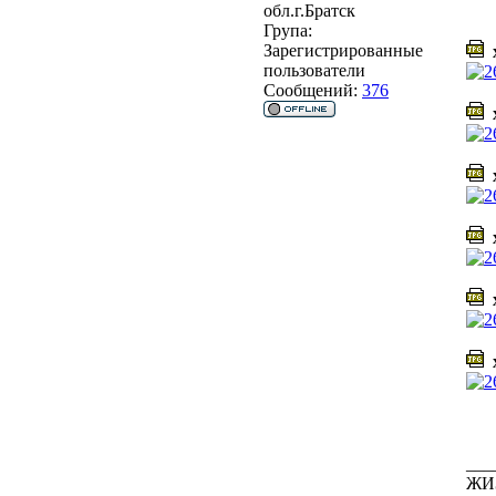
обл.г.Братск
Група:
Зарегистрированные
х
пользователи
Сообщений:
376
х
х
х
х
х
___
ЖИ