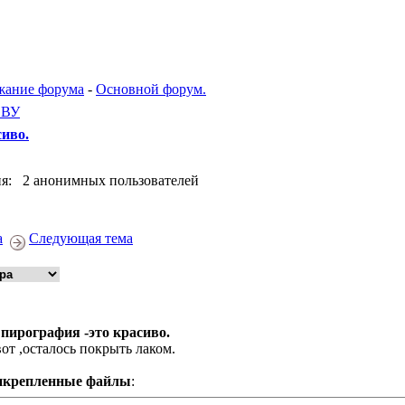
жание форума
-
Основной форум.
ЕВУ
сиво.
я: 2 анонимных пользователей
а
Следующая тема
 пирография -это красиво.
вот ,осталось покрыть лаком.
икрепленные файлы
: