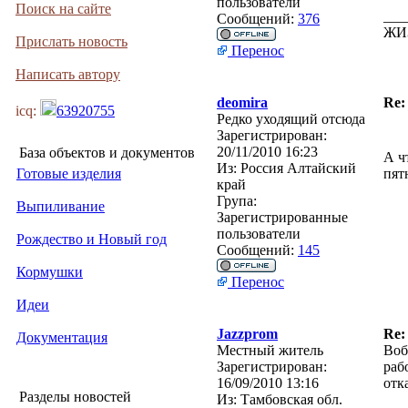
пользователи
Поиск на сайте
___
Сообщений:
376
ЖИ
Прислать новость
Перенос
Написать автору
deomira
Re:
icq:
63920755
Редко уходящий отсюда
Зарегистрирован:
20/11/2010 16:23
База объектов и документов
А ч
Из:
Россия Алтайский
Готовые изделия
пят
край
Група:
Выпиливание
Зарегистрированные
пользователи
Рождество и Новый год
Сообщений:
145
Кормушки
Перенос
Идеи
Jazzprom
Re:
Документация
Местный житель
Воб
Зарегистрирован:
раб
16/09/2010 13:16
отк
Разделы новостей
Из:
Тамбовская обл.