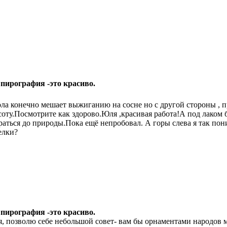
 пирография -это красиво.
ла конечно мешает выжиганию на сосне но с другой стороны , 
соту.Посмотрите как здорово.Юля ,красивая работа!А под лаком 
раться до природы.Пока ещё непробовал.
А горы слева я так п
елки?
 пирография -это красиво.
, позволю себе небольшой совет- вам бы орнаментами народов 