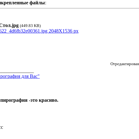
икрепленные файлы
:
тол.jpg
(449.83 KB)
Отредактирован
______________
рография для Вас"
 пирография -это красиво.
сс