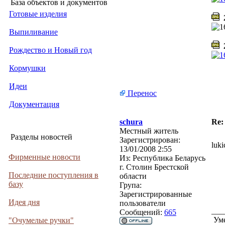
База объектов и документов
Готовые изделия
2
Выпиливание
2
Рождество и Новый год
Кормушки
Идеи
Перенос
Документация
schura
Re:
Местный житель
Разделы новостей
Зарегистрирован:
luk
13/01/2008 2:55
Фирменные новости
Из:
Республика Беларусь
г. Столин Брестской
Последние поступления в
области
базу
Група:
Зарегистрированные
Идея дня
пользователи
___
Сообщений:
665
Уме
"Очумелые ручки"