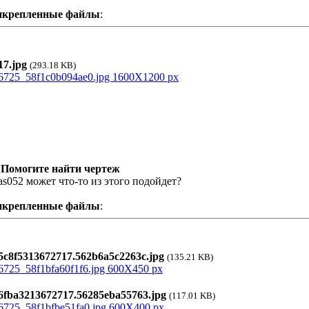
икрепленные файлы
:
7.jpg
(293.18 KB)
 Помогите найти чертеж
las052 может что-то из этого подойдет?
икрепленные файлы
:
c8f5313672717.562b6a5c2263c.jpg
(135.21 KB)
fba3213672717.56285eba55763.jpg
(117.01 KB)