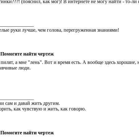
тинки???! (пояснил, как мог)! В интернете не могу найти - то-ли
______________
лые руки лучше, чем голова, перегруженная знаниями!
 Помогите найти чертеж
 пилят, а мне "лень". Вот и время есть. А вообще здесь хорошие
ывчивые люди.
______________
и сам и давай жить другим.
орить, как чувствую и жить, как говорю.
 Помогите найти чертеж