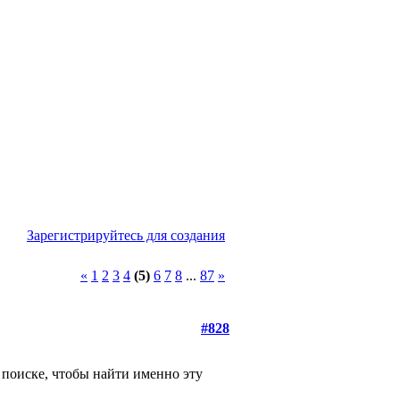
Зарегистрируйтесь для создания
«
1
2
3
4
(5)
6
7
8
...
87
»
#828
в поиске, чтобы найти именно эту