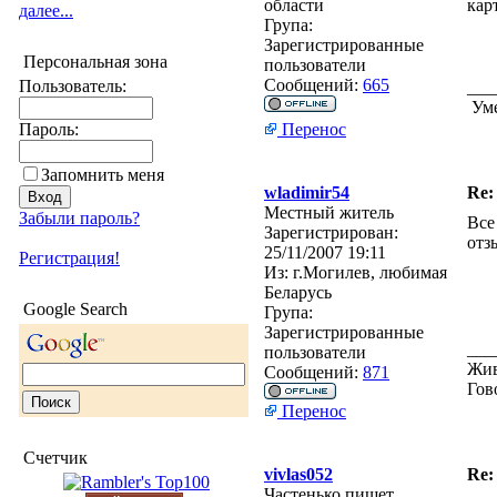
области
кар
далее...
Група:
Зарегистрированные
Персональная зона
пользователи
Сообщений:
665
Пользователь:
___
Уме
Пароль:
Перенос
Запомнить меня
wladimir54
Re:
Местный житель
Забыли пароль?
Все
Зарегистрирован:
отз
25/11/2007 19:11
Регистрация!
Из:
г.Могилев, любимая
Беларусь
Google Search
Група:
Зарегистрированные
___
пользователи
Жив
Сообщений:
871
Гов
Перенос
Счетчик
vivlas052
Re:
Частенько пишет