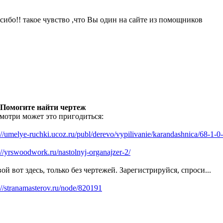
сибо!! такое чувство ,что Вы один на сайте из помощников
 Помогите найти чертеж
мотри может это пригодиться:
://umelye-ruchki.ucoz.ru/publ/derevo/vypilivanie/karandashnica/68-1-0
://yrswoodwork.ru/nastolnyj-organajzer-2/
ой вот здесь, только без чертежей. Зарегистрируйся, спроси...
://stranamasterov.ru/node/820191