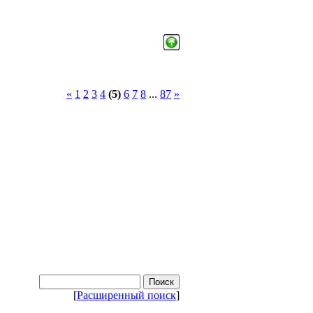
«
1
2
3
4
(5)
6
7
8
...
87
»
[
Расширенный поиск
]