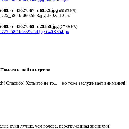
08955--43627567--u6952f.jpg
(60.63 KB)
08955--43627569--u29359.jpg
(27.49 KB)
 Помогите найти чертеж
ich! Спасибо! Хоть это не то....., но тоже заслуживает внимания!
______________
лые руки лучше, чем голова, перегруженная знаниями!