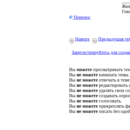
___
Жив
Гов
Перенос
Наверх
Предыдущая те
Зарегистрируйтесь для созда
Вы
можете
просматривать те
Вы
не можете
начинать темы.
Вы
не можете
отвечать в теме
Вы
не можете
редактировать 
Вы
не можете
удалять свои с
Вы
не можете
создавать опро
Вы
не можете
голосовать.
Вы
не можете
прикреплять фа
Вы
не можете
писать без одо