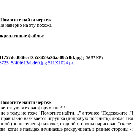
 Помогите найти чертеж
ura наверно на эту похожа
икрепленные файлы
:
1757dcd06fea13558459a36aa092c0d.jpg
(136.57 KB)
 Помогите найти чертеж
ветствую всех вас форумчане!!!
 не в тему, но тоже "Помогите найти...." а точнее "Подскажите.."!
 правильно называется игрушка (попробую пояснить): любая гео
нной (но не оччень) палочке, с одной стороны нарисован "скелет
ева, когда в пальцах начинаешь раскручивать в разные стороны 