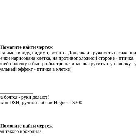
 Помогите найти чертеж
ura имел ввиду, видимо, вот что. Дощечка-окружность насаженна
ечки нарисована клетка, на противоположной стороне - птичка
оней палочку и быстро-быстро начинаешь крутить эту палочку ту
уальный эффект - птичка в клетке)
______________
за боятся - руки делают!
xxon DSH, ручной лобзик Hegner LS300
 Помогите найти чертеж
ал такого крокодила