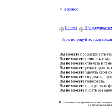
Перенос
Наверх
Предыдущая те
Зарегистрируйтесь для созда
Вы
можете
просматривать те
Вы
не можете
начинать темы.
Вы
не можете
отвечать в теме
Вы
не можете
редактировать 
Вы
не можете
удалять свои с
Вы
не можете
создавать опро
Вы
не можете
голосовать.
Вы
не можете
прикреплять фа
Вы
не можете
писать без одо
Использование и копирование авторских материало
и с обязательной акти