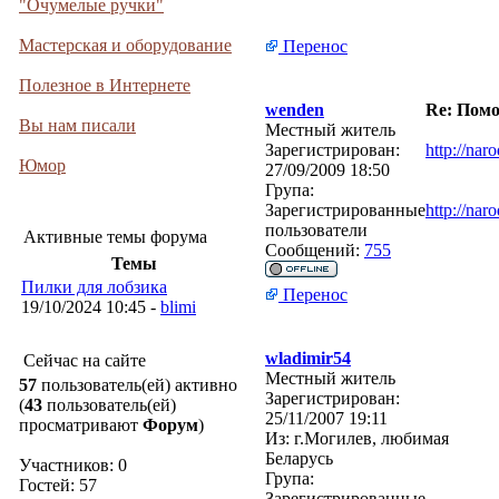
"Очумелые ручки"
Мастерская и оборудование
Перенос
Полезное в Интернете
wenden
Re: Помо
Вы нам писали
Местный житель
Зарегистрирован:
http://na
Юмор
27/09/2009 18:50
Група:
Зарегистрированные
http://
пользователи
Активные темы форума
Сообщений:
755
Темы
Пилки для лобзика
Перенос
19/10/2024 10:45 -
blimi
wladimir54
Сейчас на сайте
Местный житель
57
пользователь(ей) активно
Зарегистрирован:
(
43
пользователь(ей)
25/11/2007 19:11
просматривают
Форум
)
Из:
г.Могилев, любимая
Беларусь
Участников: 0
Група:
Гостей: 57
Зарегистрированные