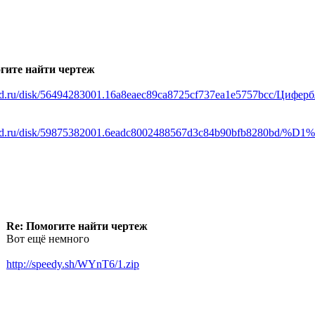
гите найти чертеж
rod.ru/disk/56494283001.16a8eaec89ca8725cf737ea1e5757bcc/Циферб
narod.ru/disk/59875382001.6eadc8002488567d3c84b90bfb828
Re: Помогите найти чертеж
Вот ещё немного
http://speedy.sh/WYnT6/1.zip