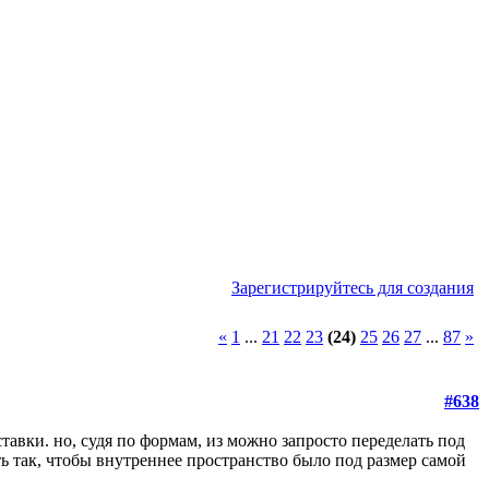
Зарегистрируйтесь для создания
«
1
...
21
22
23
(24)
25
26
27
...
87
»
#638
ставки. но, судя по формам, из можно запросто переделать под
ь так, чтобы внутреннее пространство было под размер самой