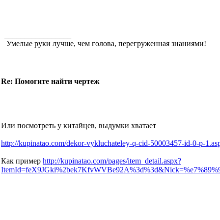
_________________
Умелые руки лучше, чем голова, перегруженная знаниями!
Re: Помогите найти чертеж
Или посмотреть у китайцев, выдумки хватает
http://kupinatao.com/dekor-vykluchateley-q-cid-50003457-id-0-p-1.as
Как пример
http://kupinatao.com/pages/item_detail.aspx?
ItemId=feX9JGki%2bek7KfvWVBe92A%3d%3d&Nick=%e7%89