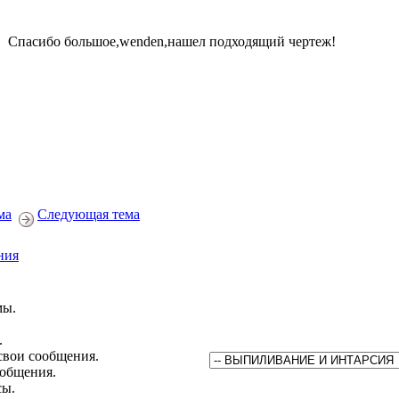
Спасибо большое,wenden,нашел подходящий чертеж!
ма
Следующая тема
ния
мы.
.
свои сообщения.
ообщения.
сы.