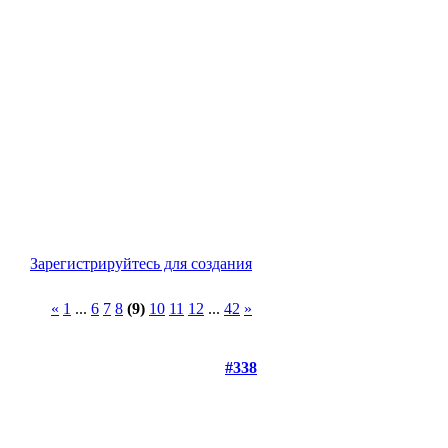
Зарегистрируйтесь для создания
«
1
...
6
7
8
(9)
10
11
12
...
42
»
#338