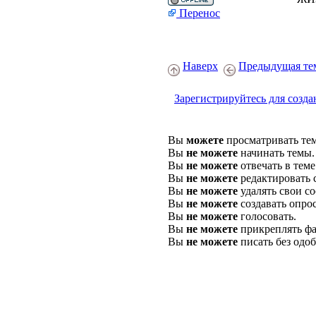
Перенос
Наверх
Предыдущая те
Зарегистрируйтесь для созда
Вы
можете
просматривать те
Вы
не можете
начинать темы.
Вы
не можете
отвечать в теме
Вы
не можете
редактировать 
Вы
не можете
удалять свои с
Вы
не можете
создавать опро
Вы
не можете
голосовать.
Вы
не можете
прикреплять фа
Вы
не можете
писать без одо