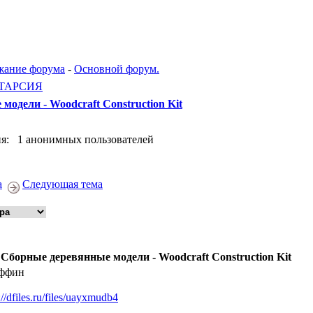
жание форума
-
Основной форум.
ТАРСИЯ
одели - Woodcraft Construction Kit
я: 1 анонимных пользователей
а
Следующая тема
 Сборные деревянные модели - Woodcraft Construction Kit
ффин
://dfiles.ru/files/uayxmudb4