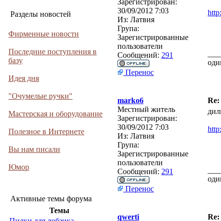
Зарегистрирован:
30/09/2012 7:03
http
Разделы новостей
Из:
Латвия
Група:
Фирменные новости
Зарегистрированные
пользователи
Последние поступления в
___
Сообщений:
291
базу
оди
Перенос
Идея дня
"Очумелые ручки"
marko6
Re:
Местный житель
дил
Мастерская и оборудование
Зарегистрирован:
30/09/2012 7:03
http
Полезное в Интернете
Из:
Латвия
Група:
Вы нам писали
Зарегистрированные
пользователи
Юмор
___
Сообщений:
291
оди
Перенос
Активные темы форума
Темы
qwerti
Re:
Пилки для лобзика