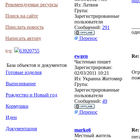
http
Рекомендуемые ресурсы
Из:
Латвия
Група:
Поиск на сайте
Зарегистрированные
пользователи
___
Прислать новость
Сообщений:
291
оди
Написать автору
Перенос
icq:
63920755
ewgen
Re:
Частенько пишет
База объектов и документов
Зарегистрирован:
Огр
Готовые изделия
02/03/2011 10:21
пож
Из:
Украина Житомир
Выпиливание
Група:
Зарегистрированные
Рождество и Новый год
пользователи
Сообщений:
49
Кормушки
Перенос
Идеи
Документация
marko6
Re:
Местный житель
пег