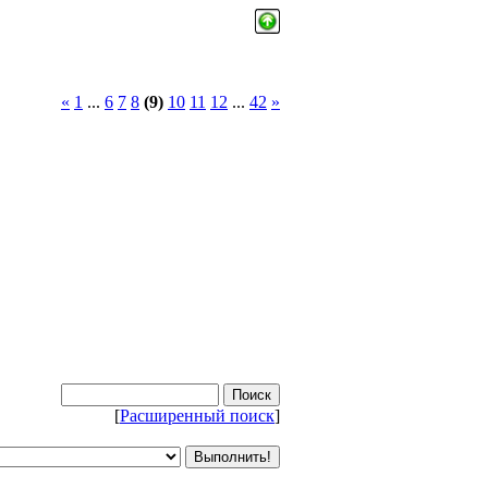
«
1
...
6
7
8
(9)
10
11
12
...
42
»
[
Расширенный поиск
]