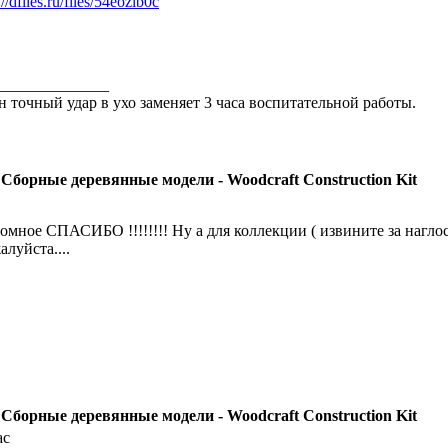
://dfiles.ru/files/54eozlb0c
______________
н точный удар в ухо заменяет 3 часа воспитательной работы.
 Сборные деревянные модели - Woodcraft Construction Kit
омное СПАСИБО !!!!!!!! Ну а для коллекции ( извините за нагло
алуйста....
 Сборные деревянные модели - Woodcraft Construction Kit
ас