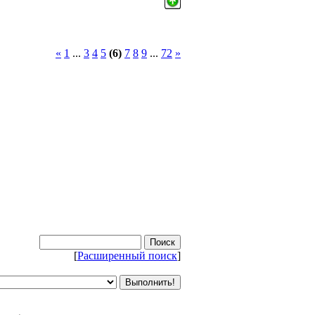
«
1
...
3
4
5
(6)
7
8
9
...
72
»
[
Расширенный поиск
]