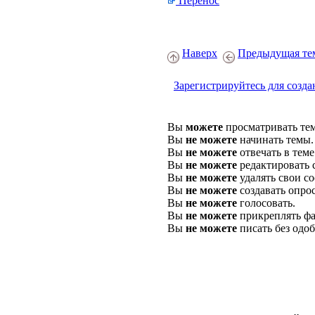
Перенос
Наверх
Предыдущая те
Зарегистрируйтесь для созда
Вы
можете
просматривать те
Вы
не можете
начинать темы.
Вы
не можете
отвечать в теме
Вы
не можете
редактировать 
Вы
не можете
удалять свои с
Вы
не можете
создавать опро
Вы
не можете
голосовать.
Вы
не можете
прикреплять фа
Вы
не можете
писать без одо