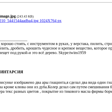
mage.jpg
(243.43 KB)
______________
 хорошо стоять, с инструментом в руках, у верстака, пилить, стро
блить, дробить, крошить чудесное и крепкое вещество, которое пр
пещет под рукой-и это всё дерево. Skype:twins1959
: ИНТАРСИЯ
рисунке изображено два ары гиацинта,я сделал два вида один ги
на кроме клюва они из дуба.Колер делал сам путем смешивания 
ера текс разных цветов , покрытие из тикового масла фирмы бор