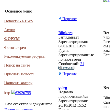
Основное меню
Перенос
Новости - NEWS
Архив
Blinkers
Re
Заглядывает
>go
ФОРУМ
Зарегистрирован:
Раз
04/02/2011 19:24
бы 
Фотогалереи
Група:
как
Зарегистрированные
Есл
Рекомендуемые ресурсы
пользователи
Сообщений:
21
Поиск на сайте
Перенос
Прислать новость
Написать автору
goleg
Re
Недавно
icq:
63920755
подключившийся
Blin
Зарегистрирован:
Спа
База объектов и документов
26/10/2012 15:52
шпо
Готовые изделия
Група: