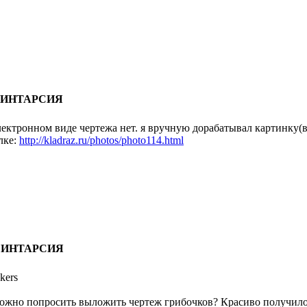
: ИНТАРСИЯ
лектронном виде чертежа нет. я вручную дорабатывал картинку(в
лке:
http://kladraz.ru/photos/photo114.html
: ИНТАРСИЯ
kers
ожно попросить выложить чертеж грибочков? Красиво получило