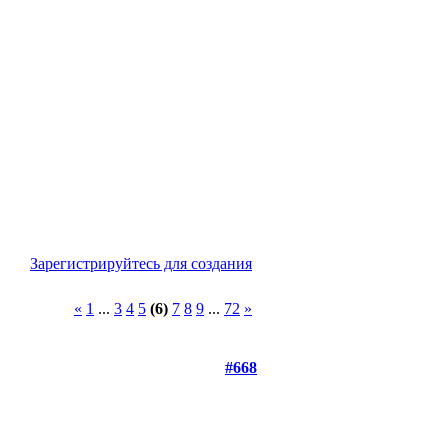
Зарегистрируйтесь для создания
«
1
...
3
4
5
(6)
7
8
9
...
72
»
#668