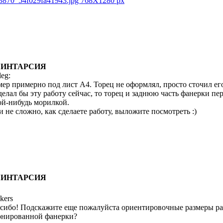
: ИНТАРСИЯ
leg:
мер примерно под лист А4. Торец не оформлял, просто сточил ег
делал бы эту работу сейчас, то торец и заднюю часть фанерки п
ой-нибудь морилкой.
и не сложно, как сделаете работу, выложите посмотреть :)
: ИНТАРСИЯ
kers
сибо! Подскажите еще пожалуйста ориентировочные размеры ра
нированной фанерки?