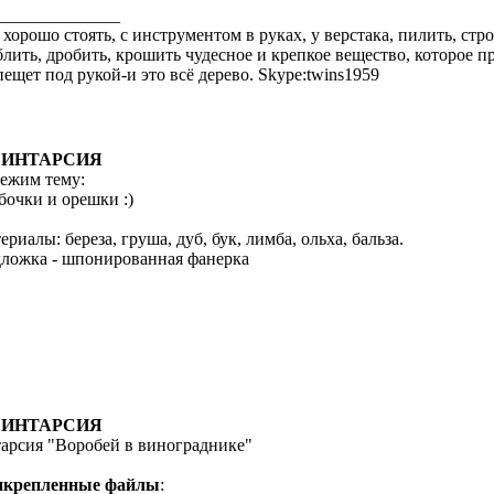
______________
 хорошо стоять, с инструментом в руках, у верстака, пилить, стро
блить, дробить, крошить чудесное и крепкое вещество, которое пр
пещет под рукой-и это всё дерево. Skype:twins1959
: ИНТАРСИЯ
ежим тему:
бочки и орешки :)
ериалы: береза, груша, дуб, бук, лимба, ольха, бальза.
ложка - шпонированная фанерка
: ИНТАРСИЯ
арсия "Воробей в винограднике"
икрепленные файлы
: