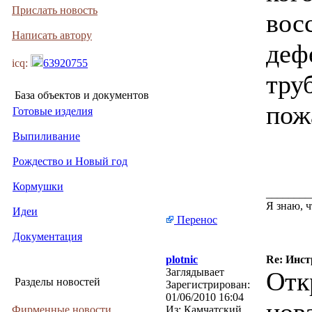
Прислать новость
вос
Написать автору
деф
icq:
63920755
тру
База объектов и документов
пож
Готовые изделия
Выпиливание
Рождество и Новый год
Кормушки
________
Я знаю, ч
Идеи
Перенос
Документация
plotnic
Re: Инст
Заглядывает
Отк
Разделы новостей
Зарегистрирован:
01/06/2010 16:04
Фирменные новости
Из:
Камчатский