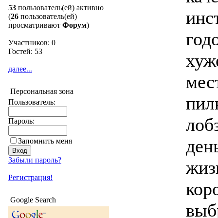
53
пользователь(ей) активно
инс
(
26
пользователь(ей)
просматривают
Форум
)
год
Участников: 0
Гостей: 53
хуж
далее...
мес
Персональная зона
пил
Пользователь:
лоб
Пароль:
ден
Запомнить меня
Забыли пароль?
жиз
Регистрация!
кор
Google Search
выб