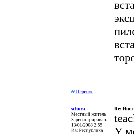
вст
экс
пил
вст
тор
Перенос
schura
Re: Инст
Местный житель
teac
Зарегистрирован:
13/01/2008 2:55
У м
Из:
Республика