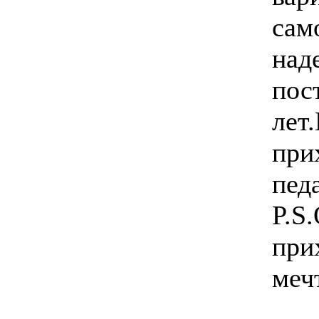
само
над
пос
лет
при
педа
P.S
при
меч