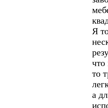
меб
ква
Я т
нес
рез
что
то 
лег
а д
исп