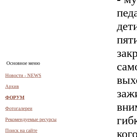
педа
дет
пят
зак
сам
Основное меню
Новости - NEWS
вых
Архив
заж
ФОРУМ
вни
Фотогалереи
гиб
Рекомендуемые ресурсы
ког
Поиск на сайте