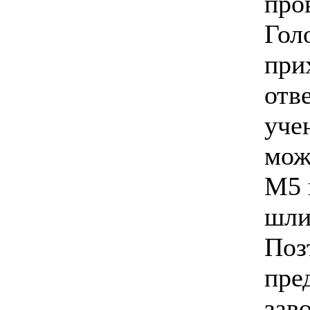
про
Гол
при
отв
уче
мож
М5 
шли
Поз
пре
зав