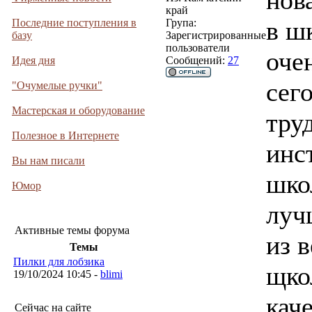
нов
край
в ш
Последние поступления в
Група:
базу
Зарегистрированные
пользователи
оче
Идея дня
Сообщений:
27
сег
"Очумелые ручки"
Мастерская и оборудование
тру
Полезное в Интернете
инс
Вы нам писали
шко
Юмор
луч
Активные темы форума
из 
Темы
Пилки для лобзика
щко
19/10/2024 10:45 -
blimi
кач
Сейчас на сайте