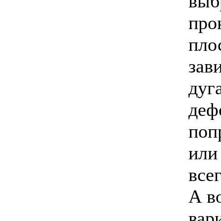
выб
про
пло
зав
дуг
деф
поп
или
все
А в
вар