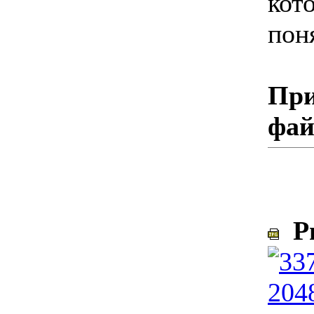
кот
пон
При
фа
Ри