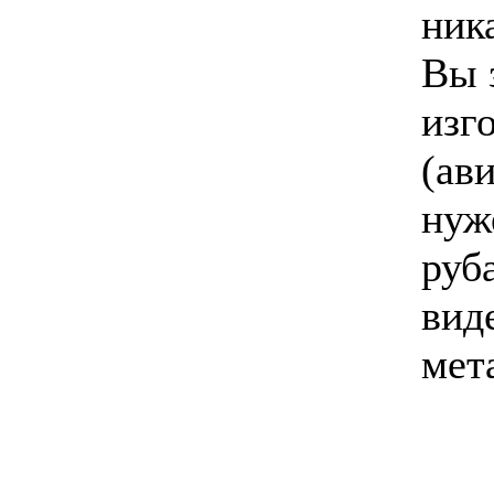
ник
Вы 
изг
(ави
нуж
руба
вид
мет
________