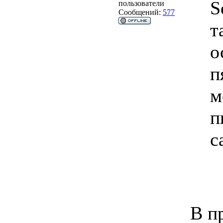
S
пользователи
Сообщений:
577
т
о
п
м
п
с
В п