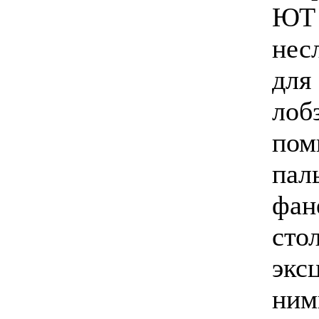
ЮТ 
нес
для
лоб
пом
пал
фан
сто
экс
ним