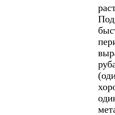
рас
Под
быс
пер
выр
руб
(од
хор
оди
мет