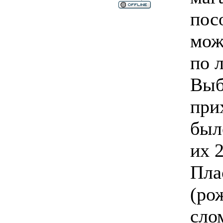
пос
мож
по 
Выб
при
был
их 
Пла
(ро
сло