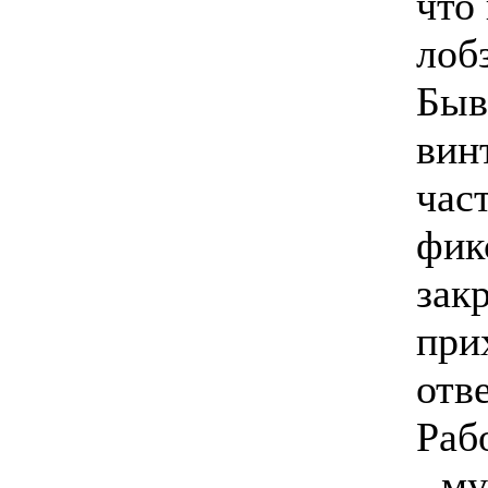
что
лоб
Быв
вин
час
фик
зак
при
отв
Раб
- м