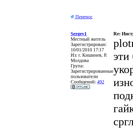
Перенос
Sergey1
Re: Инст
Местный житель
plo
Зарегистрирован:
10/01/2010 17:17
эти
Из:
г. Кишинев, Р.
Молдова
уко
Група:
Зарегистрированные
пользователи
изн
Сообщений:
492
под
гай
срг