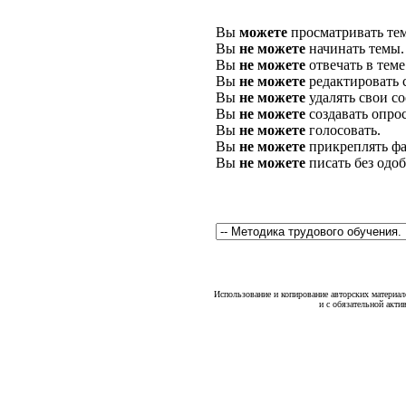
Вы
можете
просматривать те
Вы
не можете
начинать темы.
Вы
не можете
отвечать в теме
Вы
не можете
редактировать 
Вы
не можете
удалять свои с
Вы
не можете
создавать опро
Вы
не можете
голосовать.
Вы
не можете
прикреплять фа
Вы
не можете
писать без одо
Использование и копирование авторских материало
и с обязательной акти