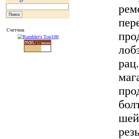
рем
пер
Счетчик
про
лоб
рац
маг
про
бол
шей
рез