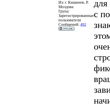
для
Из:
г. Кишинев, Р.
Молдова
с п
Група:
Зарегистрированные
пользователи
зна
Сообщений:
492
это
оче
стр
фик
вра
зав
нач