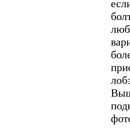
есл
бол
люб
вар
бол
при
лоб
Выш
под
фот