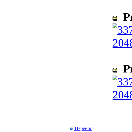
Ри
Ри
Перенос