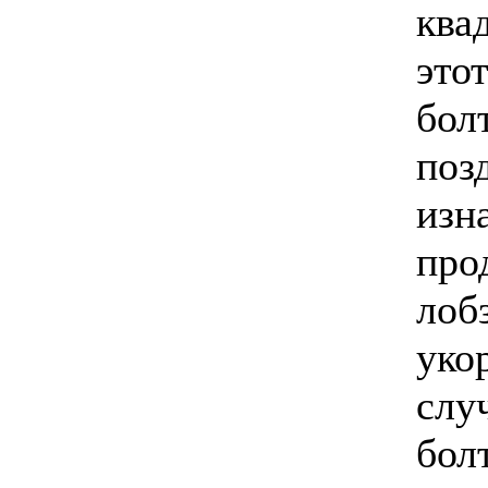
ква
это
бол
поз
изн
про
лоб
уко
слу
бол