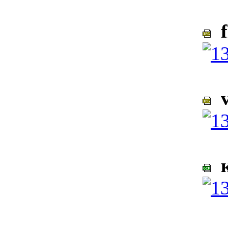
f
v
к