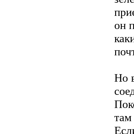
при
он 
каки
поч
Но 
сое
Пок
там
Есл