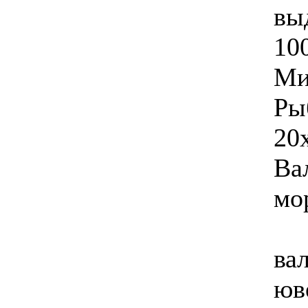
выд
10
Ми
Рыб
20
Ва
мо
ва
юв