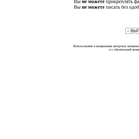
Вы
не можете
прикреплять фа
Вы
не можете
писать без одо
Использование и копирование авторских материало
и с обязательной акти