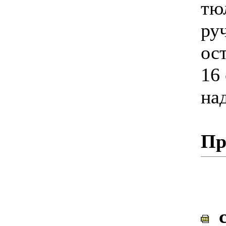
тю
ру
ос
16
на
Пр
c