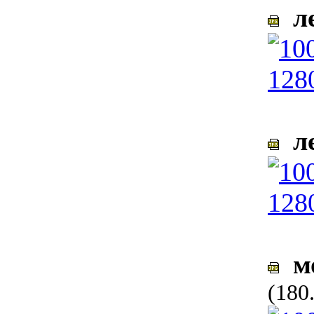
ле
ле
мо
(180