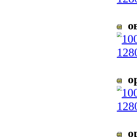
ов
ор
ор