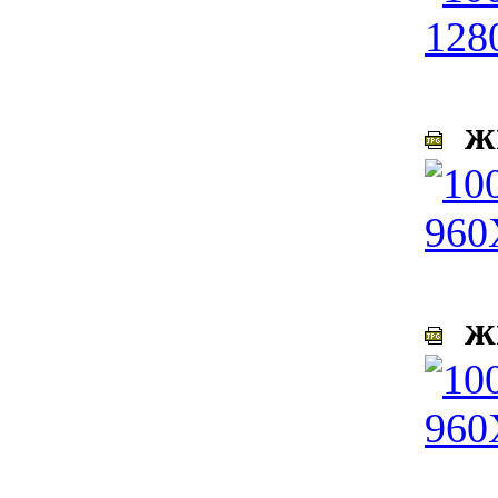
жи
жи