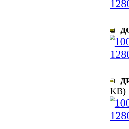
де
ди
KB)