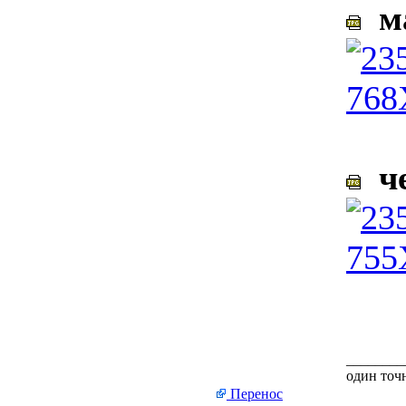
ма
че
________
один точн
Перенос