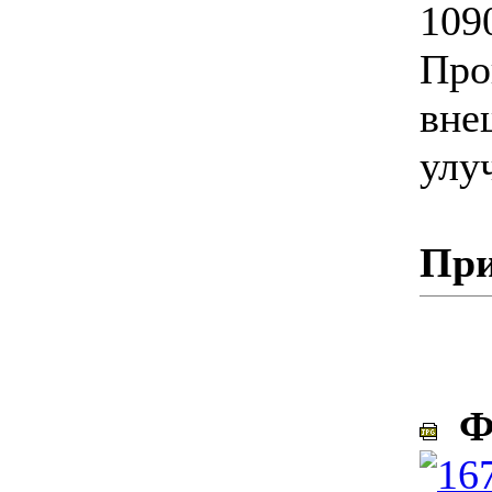
109
Про
вне
улу
При
Фо