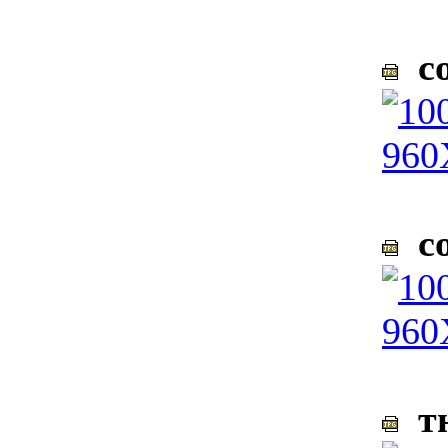
со
со
тю