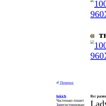
тю
Перенос
lukich
Re: разв
Частенько пишет
Lad
Зарегистрирован: