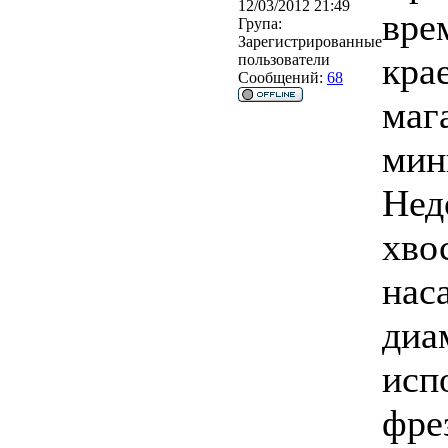
12/03/2012 21:49
вре
Група:
Зарегистрированные
кра
пользователи
Сообщений:
68
маг
мин
Нед
хво
нас
диа
исп
фре