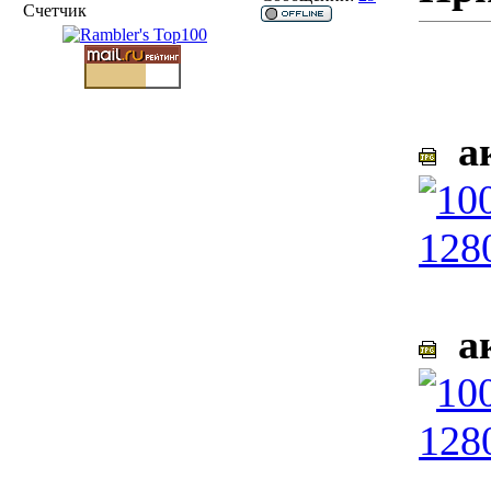
Счетчик
ак
ак