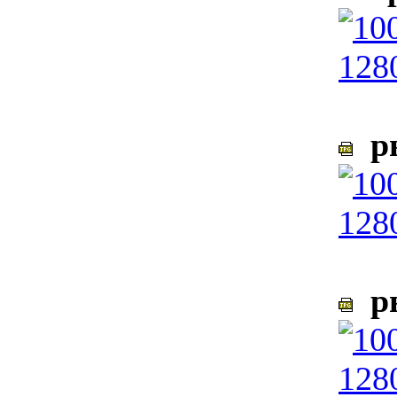
ры
ры