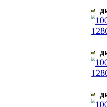
ди
ди
ди