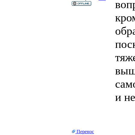
воп
кро
обр
пос
тяж
выш
сам
и н
Перенос