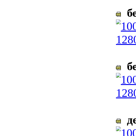
бе
бе
де