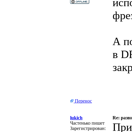
исп
фре
А п
в D
зак
Перенос
lukich
Re: разв
Частенько пишет
При
Зарегистрирован: