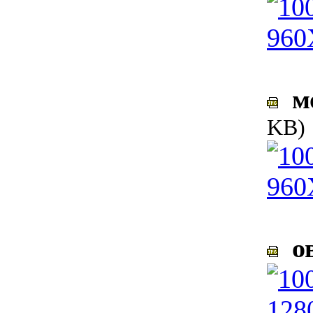
мо
KB)
ов