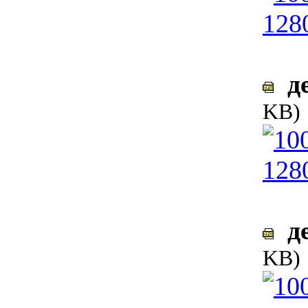
де
KB)
де
KB)