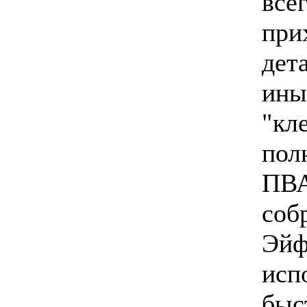
все
при
дет
ины
"кл
пол
ПВА
соб
Эйф
исп
быс