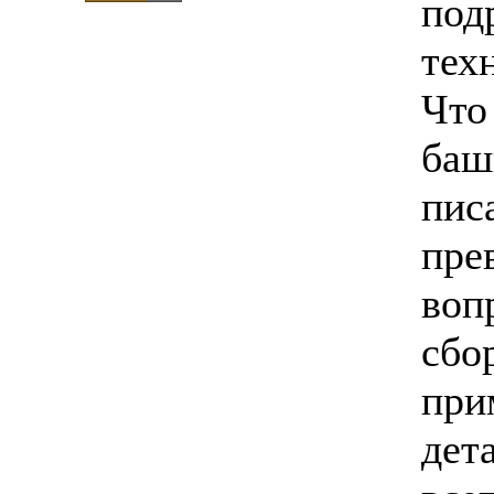
под
тех
Что
баш
пис
пре
воп
сбо
при
дет