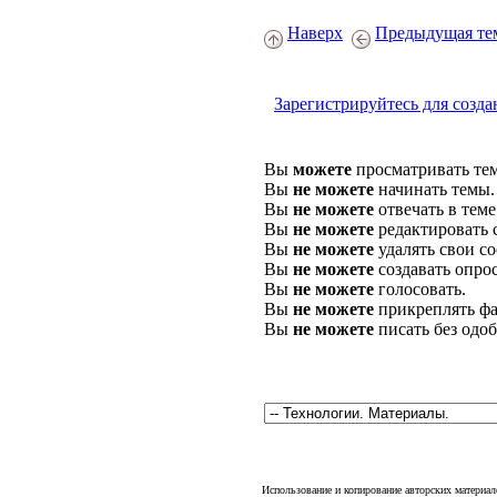
Наверх
Предыдущая те
Зарегистрируйтесь для созда
Вы
можете
просматривать те
Вы
не можете
начинать темы.
Вы
не можете
отвечать в теме
Вы
не можете
редактировать 
Вы
не можете
удалять свои с
Вы
не можете
создавать опро
Вы
не можете
голосовать.
Вы
не можете
прикреплять фа
Вы
не можете
писать без одо
Использование и копирование авторских материало