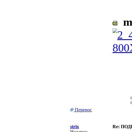
ma
Перенос
strix
Re: ПО
Недавно