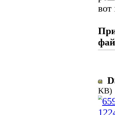
вот
При
фа
DS
KB)