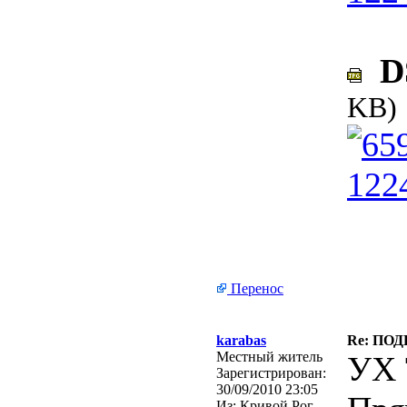
DS
KB)
Перенос
karabas
Re: ПО
Местный житель
УХ 
Зарегистрирован:
30/09/2010 23:05
Из:
Кривой Рог