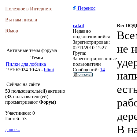
Перенос
Полезное в Интернете
Вы нам писали
rafail
Re: ПО
Юмор
Недавно
Все
подключившийся
Зарегистрирован:
не н
02/11/2010 15:27
Активные темы форума
Група:
Темы
уде
Зарегистрированные
Пилки для лобзика
пользователи
19/10/2024 10:45 -
blimi
Сообщений:
14
нап
Сейчас на сайте
ест
53
пользователь(ей) активно
(
33
пользователь(ей)
раб
просматривают
Форум
)
дер
Участников: 0
Гостей: 53
В н
далее...