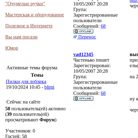
http
"Очумелые ручки"
10/05/2007 20:28
чер
Група:
Мастерская и оборудование
Зарегистрированные
пользователи
Полезное в Интернете
Сообщений:
68
Вы нам писали
Перенос
Юмор
vad12345
вы
Частенько пишет
при
Зарегистрирован:
ель
Активные темы форума
10/05/2007 20:28
Темы
Група:
на 
Пилки для лобзика
Зарегистрированные
19/10/2024 10:45 -
blimi
пользователи
Сообщений:
68
ну 
Сейчас на сайте
58
пользователь(ей) активно
чер
(
39
пользователь(ей)
просматривают
Форум
)
Участников: 0
Гостей: 58