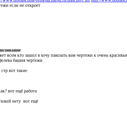
://www.domaschnie-remesla.narod.ru/Baschnj1.gif
http://www.domasch
тежи если не откроет
пиливание
вет всем кто зашол я хочу пакозать вам чертежи к очень красивы
фелева башня чертежи
2 стр вот такие
как? вот ещё работа
тижей нету
вот ещё