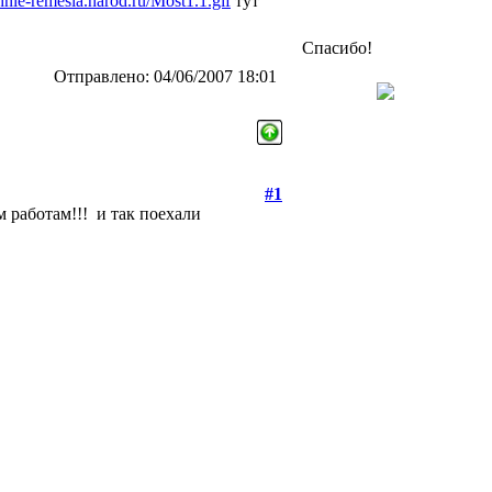
nie-remesla.narod.ru/Most1.1.gif
тут
Спасибо!
Отправлено: 04/06/2007 18:01
#1
м работам!!!
и так поехали