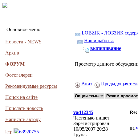
Основное меню
LOBZIK - ЛОБЗИК содер
Наши работы.
Новости - NEWS
выпиливание
Архив
Просмотр данного обсуждени
ФОРУМ
Фотогалереи
Вниз
Предыдущая тем
Рекомендуемые ресурсы
Поиск на сайте
Прислать новость
vad12345
Re:
Частенько пишет
Написать автору
Зарегистрирован:
на
10/05/2007 20:28
icq:
63920755
Група: