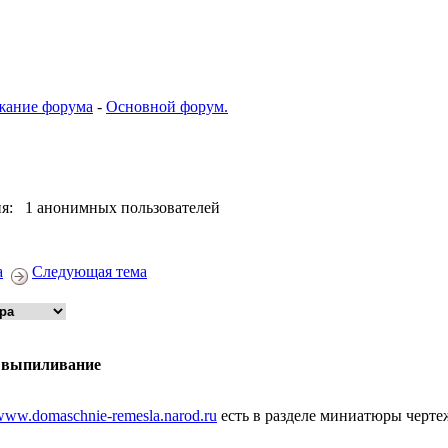
жание форума
-
Основной форум.
я: 1 анонимных пользователей
а
Следующая тема
 выпиливание
www.domaschnie-remesla.narod.ru
есть в разделе миниатюры черте