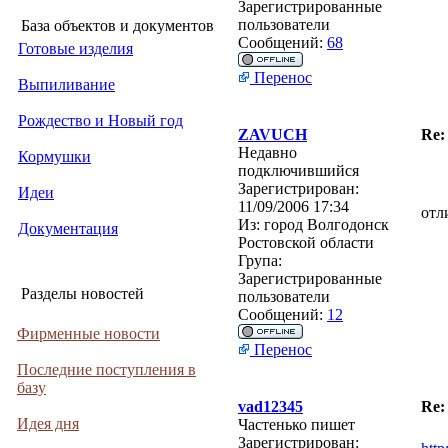
Зарегистрированные
пользователи
База объектов и документов
Сообщений:
68
Готовые изделия
Перенос
Выпиливание
Рождество и Новый год
ZAVUCH
Re:
Недавно
Кормушки
подключившийся
Зарегистрирован:
Идеи
11/09/2006 17:34
отл
Из:
город Волгодонск
Документация
Ростовской области
Група:
Зарегистрированные
Разделы новостей
пользователи
Сообщений:
12
Фирменные новости
Перенос
Последние поступления в
базу
vad12345
Re:
Идея дня
Частенько пишет
Зарегистрирован: