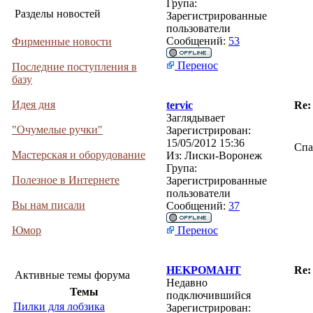
Група:
Разделы новостей
Зарегистрированные
пользователи
Сообщений:
53
Фирменные новости
Перенос
Последние поступления в
базу
Идея дня
tervic
Re:
Заглядывает
"Очумелые ручки"
Зарегистрирован:
15/05/2012 15:36
Спа
Мастерская и оборудование
Из:
Лиски-Воронеж
Група:
Полезное в Интернете
Зарегистрированные
пользователи
Вы нам писали
Сообщений:
37
Юмор
Перенос
HEKPOMAHT
Re:
Активные темы форума
Недавно
Темы
подключившийся
Пилки для лобзика
Зарегистрирован: