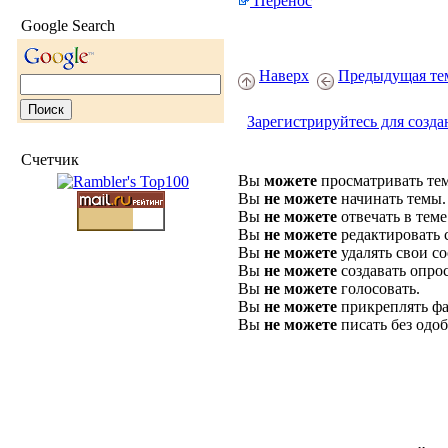
Перенос
Google Search
Наверх
Предыдущая те
Зарегистрируйтесь для созда
Счетчик
Вы
можете
просматривать те
Вы
не можете
начинать темы.
Вы
не можете
отвечать в теме
Вы
не можете
редактировать 
Вы
не можете
удалять свои с
Вы
не можете
создавать опро
Вы
не можете
голосовать.
Вы
не можете
прикреплять фа
Вы
не можете
писать без одо