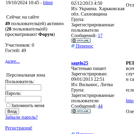
19/10/2024 10:45 -
blimi
02/12/2013 4:50
Отл
Из:
Украина. Харьковская
обл. Сахновщина
Сейчас на сайте
Група:
49
пользователь(ей) активно
Зарегистрированные
(
28
пользователь(ей)
пользователи
просматривают
Форум
)
Сообщений:
17
Участников: 0
Перенос
Гостей: 49
далее...
sagelo25
PEB
Частенько пишет
все
Зарегистрирован:
слу
Персональная зона
09/01/2013 22:51
и с
Пользователь:
Из:
Вильнюс, Литва
Група:
есл
Пароль:
Зарегистрированные
пользователи
htt
Запомнить меня
Сообщений:
44
Оле
Забыли пароль?
Регистрация!