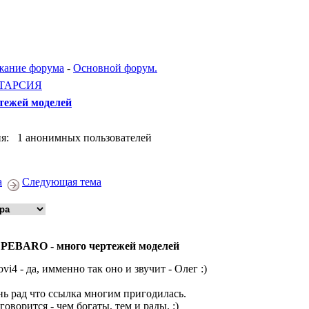
жание форума
-
Основной форум.
ТАРСИЯ
тежей моделей
я: 1 анонимных пользователей
а
Следующая тема
 PEBARO - много чертежей моделей
ovi4 - да, имменно так оно и звучит - Олег :)
нь рад что ссылка многим пригодилась.
 говорится - чем богаты, тем и рады. :)