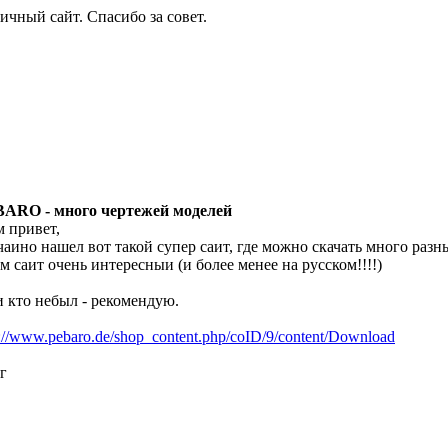
ичный сайт. Спасибо за совет.
ARO - много чертежей моделей
м привет,
чаино нашел вот такой супер саит, где можно скачать много разн
ам саит очень интересныи (и более менее на русском!!!!)
и кто небыл - рекомендую.
p://www.pebaro.de/shop_content.php/coID/9/content/Download
г