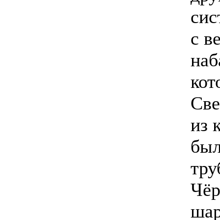
сис
с в
наб
кот
Све
из 
был
тру
Чёр
шар