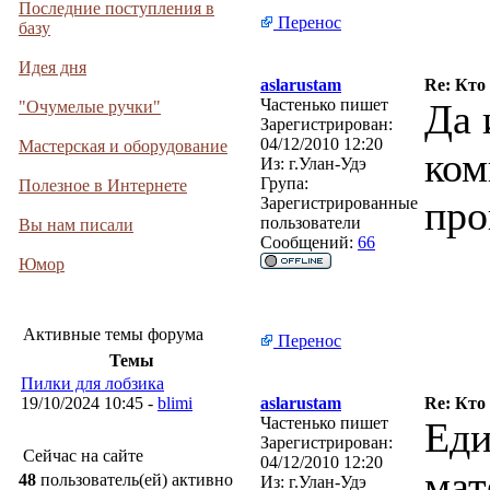
Последние поступления в
Перенос
базу
Идея дня
aslarustam
Re: Кто
Частенько пишет
Да 
"Очумелые ручки"
Зарегистрирован:
04/12/2010 12:20
Мастерская и оборудование
ком
Из:
г.Улан-Удэ
Група:
Полезное в Интернете
про
Зарегистрированные
пользователи
Вы нам писали
Сообщений:
66
Юмор
Активные темы форума
Перенос
Темы
Пилки для лобзика
19/10/2024 10:45 -
blimi
aslarustam
Re: Кто
Частенько пишет
Еди
Зарегистрирован:
Сейчас на сайте
04/12/2010 12:20
мат
48
пользователь(ей) активно
Из:
г.Улан-Удэ