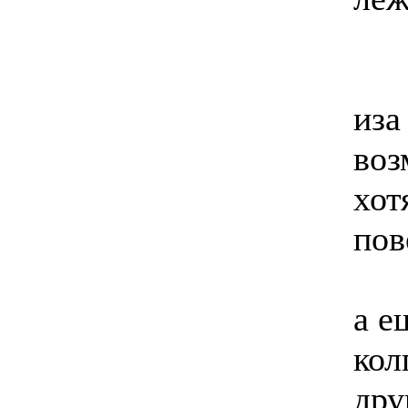
иза
воз
хот
пов
а е
кол
дру