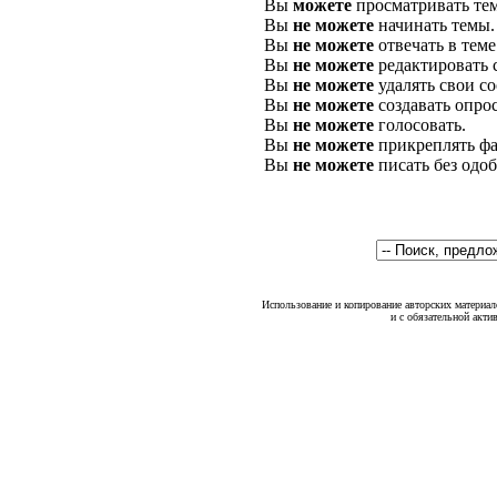
Вы
можете
просматривать те
Вы
не можете
начинать темы.
Вы
не можете
отвечать в теме
Вы
не можете
редактировать 
Вы
не можете
удалять свои с
Вы
не можете
создавать опро
Вы
не можете
голосовать.
Вы
не можете
прикреплять фа
Вы
не можете
писать без одо
Использование и копирование авторских материало
и с обязательной акти