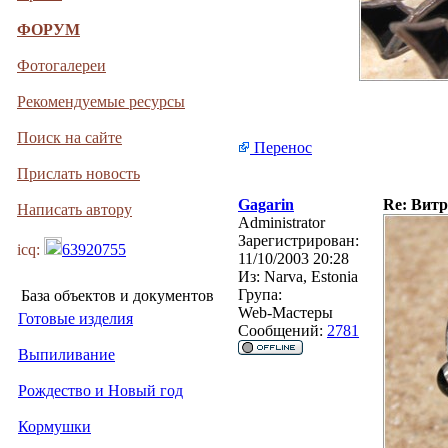
ФОРУМ
Фотогалереи
Рекомендуемые ресурсы
Поиск на сайте
Перенос
Прислать новость
Gagarin
Re: Витр
Написать автору
Administrator
Зарегистрирован:
icq:
63920755
11/10/2003 20:28
Из:
Narva, Estonia
Група:
База объектов и документов
Web-Мастеры
Готовые изделия
Сообщений:
2781
Выпиливание
Рождество и Новый год
Кормушки