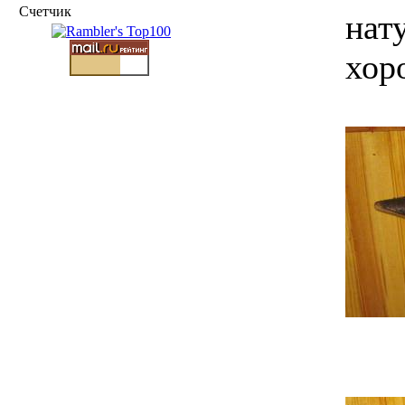
Счетчик
нат
хор