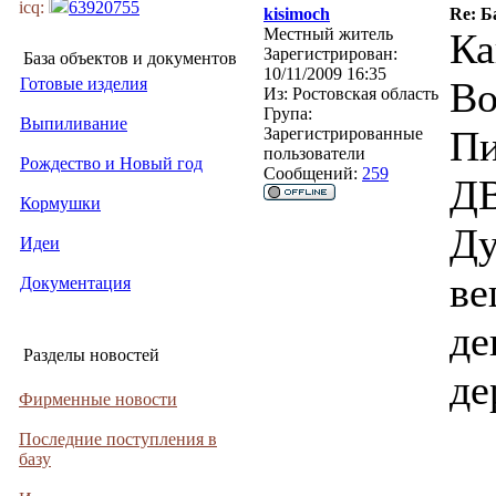
icq:
63920755
kisimoch
Re: Б
Местный житель
Ка
Зарегистрирован:
База объектов и документов
10/11/2009 16:35
Готовые изделия
Во
Из:
Ростовская область
Група:
Выпиливание
Пи
Зарегистрированные
пользователи
Рождество и Новый год
Сообщений:
259
Д
Кормушки
Ду
Идеи
ве
Документация
де
Разделы новостей
де
Фирменные новости
Последние поступления в
базу