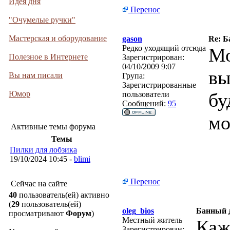
Идея дня
Перенос
"Очумелые ручки"
Мастерская и оборудование
gason
Re: Б
Редко уходящий отсюда
Мо
Полезное в Интернете
Зарегистрирован:
04/10/2009 9:07
вы
Вы нам писали
Група:
Зарегистрированные
Юмор
бу
пользователи
Сообщений:
95
мо
Активные темы форума
Темы
Пилки для лобзика
19/10/2024 10:45 -
blimi
Перенос
Сейчас на сайте
40
пользователь(ей) активно
(
29
пользователь(ей)
oleg_bios
Банный 
просматривают
Форум
)
Местный житель
Каж
Зарегистрирован: