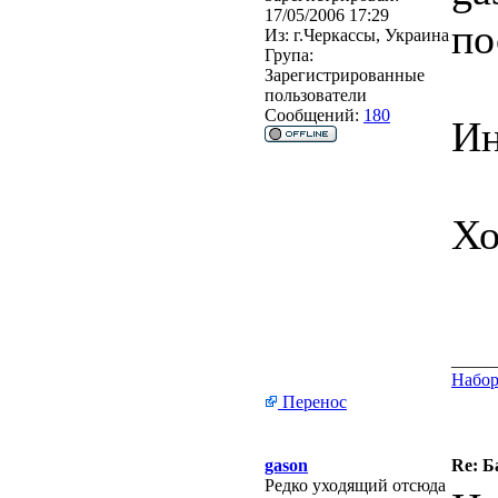
17/05/2006 17:29
по
Из:
г.Черкассы, Украина
Група:
Зарегистрированные
пользователи
Сообщений:
180
Ин
Хо
_____
Набор
Перенос
gason
Re: Б
Редко уходящий отсюда