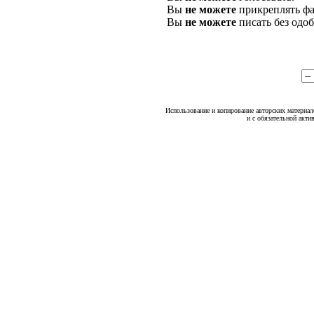
Вы
не можете
прикреплять фа
Вы
не можете
писать без одо
Использование и копирование авторских материало
и с обязательной акти