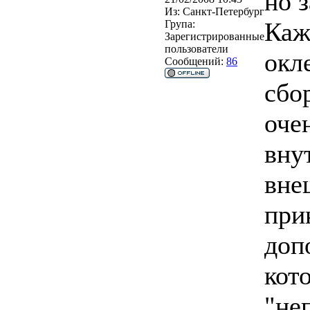
но з
Из:
Санкт-Петербург
Каж
Група:
Зарегистрированные
пользователи
окл
Сообщений:
86
сбо
оче
вну
вне
при
доп
кот
"не