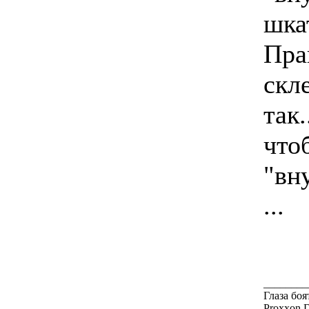
шкат
Пра
скл
так
что
"вн
...
________
Глаза боя
Proxxon 