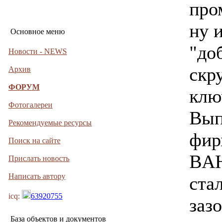
про
ну 
Основное меню
"до
Новости - NEWS
скр
Архив
ФОРУМ
клю
Фотогалереи
Вып
Рекомендуемые ресурсы
фир
Поиск на сайте
BAH
Прислать новость
Написать автору
ста
icq:
63920755
зазо
База объектов и документов