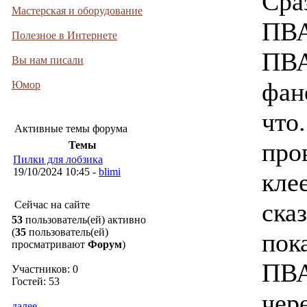
Сра
Мастерская и оборудование
ПВА
Полезное в Интернете
ПВА
Вы нам писали
фан
Юмор
что
Активные темы форума
про
Темы
Пилки для лобзика
19/10/2024 10:45 -
blimi
кле
ска
Сейчас на сайте
53
пользователь(ей) активно
(
35
пользователь(ей)
пок
просматривают
Форум
)
ПВА
Участников: 0
Гостей: 53
чере
далее...