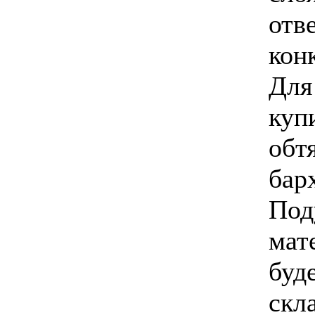
отв
кон
Для
куп
обт
барх
Под
мат
буде
скл