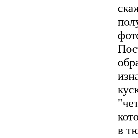
скаж
пол
фот
Пос
обр
изн
кус
"че
кот
в т