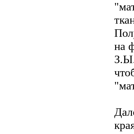
"ма
ткан
Пол
на 
З.Ы
что
"ма
Дал
кра