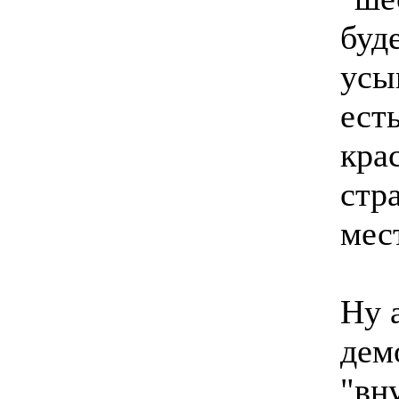
буд
усы
ест
кра
стр
мес
Ну 
дем
"вн