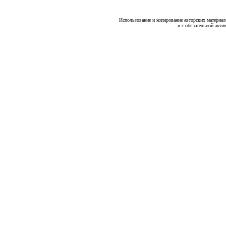
Использование и копирование авторских материало
и с обязательной акти