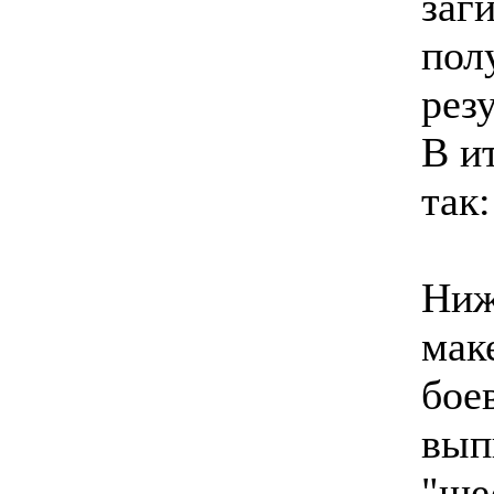
заг
пол
резу
В и
так:
Ниж
мак
бое
вып
"ше