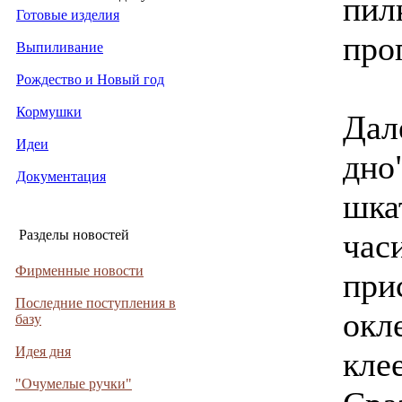
пилк
Готовые изделия
про
Выпиливание
Рождество и Новый год
Кормушки
Дал
Идеи
дно
Документация
шка
Разделы новостей
час
Фирменные новости
при
Последние поступления в
окл
базу
Идея дня
кле
"Очумелые ручки"