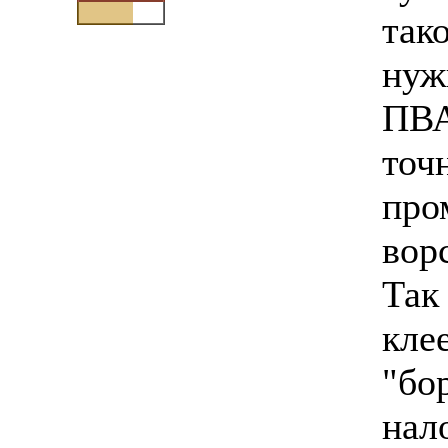
так
нуж
ПВА
точ
про
ворс
Так 
кле
"бо
нал