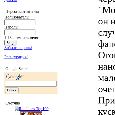
"Мо
Персональная зона
Пользователь:
он 
Пароль:
слу
Запомнить меня
фане
Забыли пароль?
Ого
Регистрация!
нан
Google Search
мал
оче
При
Счетчик
кус