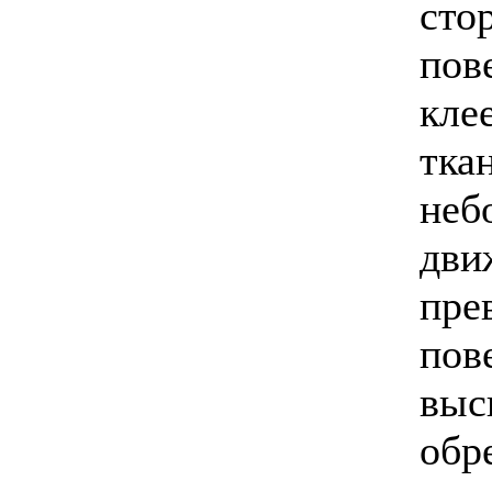
сто
пов
кле
тка
неб
дви
пре
пов
выс
обр