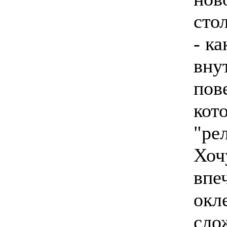
сто
- к
вну
пов
кот
"ре
Хоч
впе
окл
сло