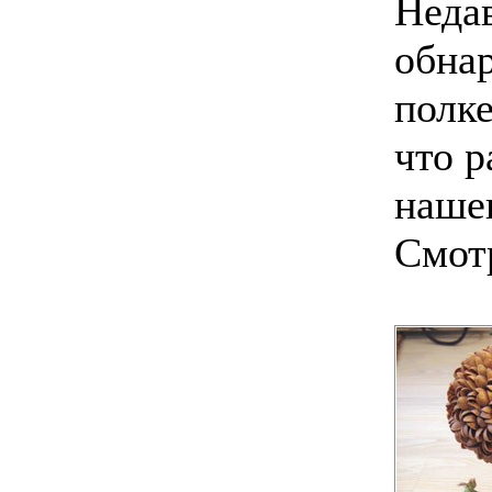
Недав
обна
полке
что р
нашег
Смот