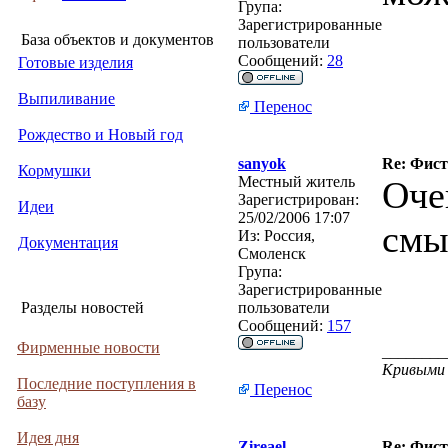
Група:
Зарегистрированные
База объектов и документов
пользователи
Сообщений:
28
Готовые изделия
Выпиливание
Перенос
Рождество и Новый год
sanyok
Re: Фист
Кормушки
Местный житель
Оче
Зарегистрирован:
Идеи
25/02/2006 17:07
смы
Из:
Россия,
Документация
Смоленск
Група:
Зарегистрированные
Разделы новостей
пользователи
Сообщений:
157
Фирменные новости
________
Кривыми 
Последние поступления в
Перенос
базу
Идея дня
Zireael
Re: Фист