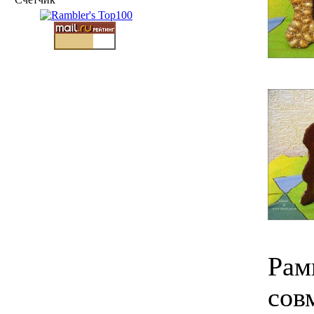
Рам
сов