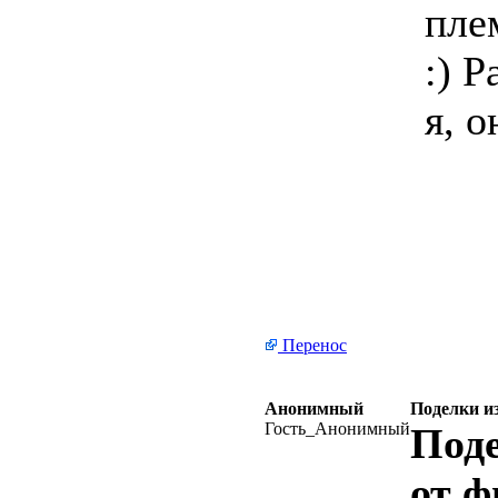
пле
:) 
я, о
Перенос
Анонимный
Поделки и
Гость_Анонимный
Поде
от 