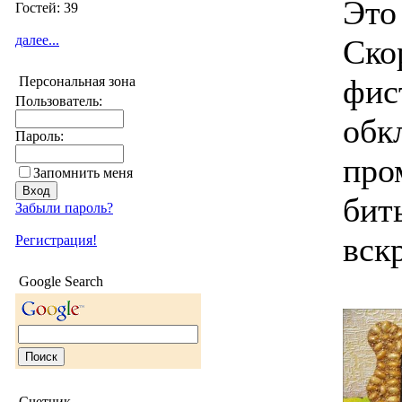
Это
Гостей: 39
далее...
Ско
фис
Персональная зона
Пользователь:
обк
Пароль:
про
Запомнить меня
бит
Забыли пароль?
вск
Регистрация!
Google Search
Счетчик