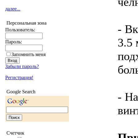
чел
далее...
Персональная зона
- В
Пользователь:
3.5
Пароль:
под
Запомнить меня
бол
Забыли пароль?
Регистрация!
Google Search
- Н
вин
Счетчик
При