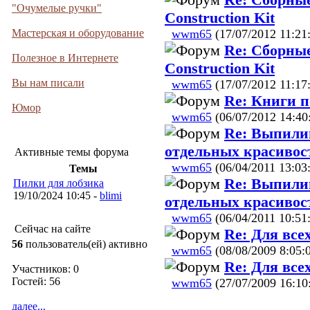
"Очумелые ручки"
Construction Kit
wwm65
(17/07/2012 11:21
Мастерская и оборудование
Re: Сборные
Полезное в Интернете
Construction Kit
Вы нам писали
wwm65
(17/07/2012 11:17
Re: Книги 
Юмор
wwm65
(06/07/2012 14:40
Re: Выпилив
отдельных красивос
Активные темы форума
wwm65
(06/04/2011 13:03
Темы
Re: Выпилив
Пилки для лобзика
19/10/2024 10:45 -
blimi
отдельных красивос
wwm65
(06/04/2011 10:51
Сейчас на сайте
Re: Для вс
56
пользователь(ей) активно
wwm65
(08/08/2009 8:05:
Re: Для вс
Участников: 0
Гостей: 56
wwm65
(27/07/2009 16:10
далее...