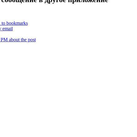
k to bookmarks
y email
 PM about the post