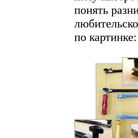
понять разн
любительско
по картинке: