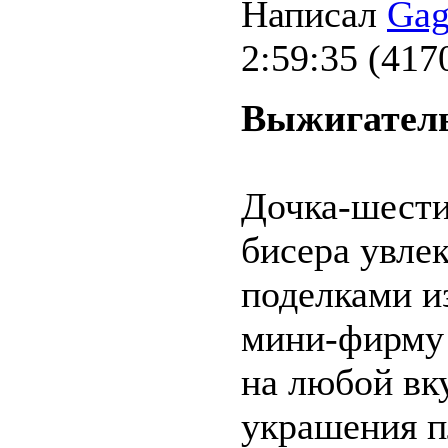
Написал
Gag
2:59:35
(
417
Выжигате
Дочка-шести
бисера увле
поделками и
мини-фирму 
на любой вку
украшения п