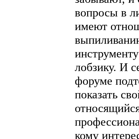
вопросы в ли
имеют отнош
выпиливани
инструменту
лобзику. И с
форуме подт
показать св
относящийся
профессиона
кому интере