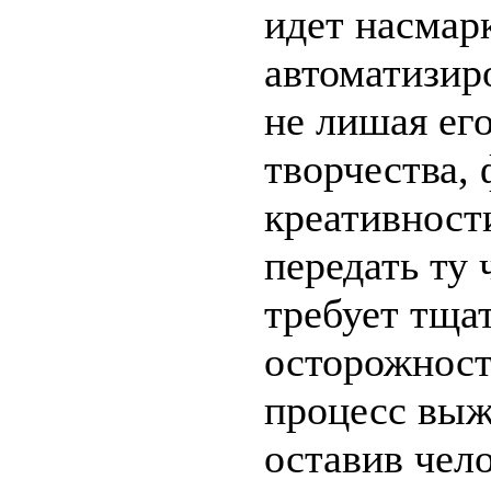
идет насмар
автоматизиро
не лишая ег
творчества, 
креативност
передать ту 
требует тща
осторожности
процесс выж
оставив чел