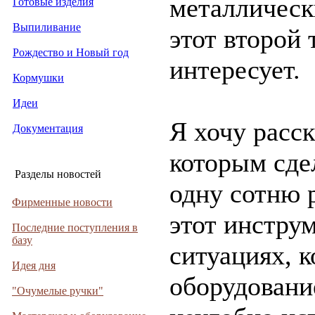
металлическ
Готовые изделия
Выпиливание
этот второй 
Рождество и Новый год
интересует.
Кормушки
Идеи
Я хочу расск
Документация
которым сдел
Разделы новостей
одну сотню р
Фирменные новости
этот инстру
Последние поступления в
базу
ситуациях, к
Идея дня
оборудовани
"Очумелые ручки"