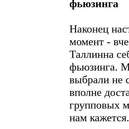
фьюзинга
Наконец нас
момент - вч
Таллинна се
фьюзинга. М
выбрали не 
вполне дост
групповых м
нам кажется