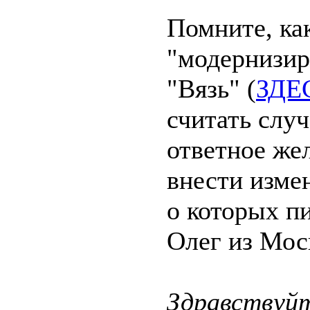
Помните, ка
"модернизир
"Вязь" (
ЗДЕС
считать слу
ответное же
внести изме
о которых п
Олег из Мо
Здравствуйт