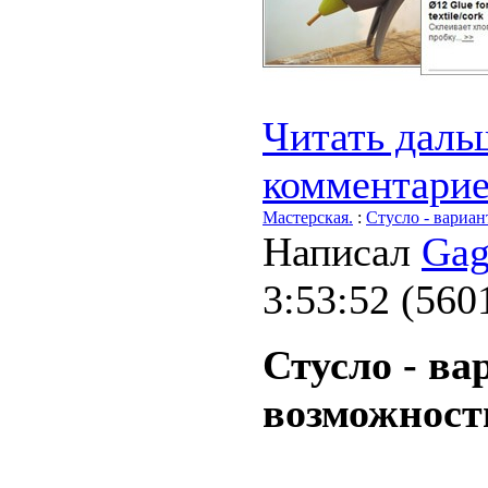
Читать дальш
комментари
Мастерская.
:
Стусло - вариа
Написал
Gag
3:53:52
(
560
Стусло - ва
возможност