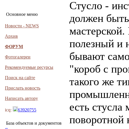
Стусло - ин
Основное меню
должен быть
Новости - NEWS
мастерской.
Архив
полезный и 
ФОРУМ
бывают само
Фотогалереи
"короб с пр
Рекомендуемые ресурсы
Поиск на сайте
такого же ти
Прислать новость
промышленно
Написать автору
есть стусла 
icq:
63920755
поворотной 
База объектов и документов