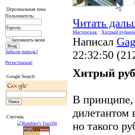
Персональная зона
Пользователь:
Читать дальш
Пароль:
Мастерская.
:
Хитрый рубано
Написал
Gag
Запомнить меня
22:32:50
(
21
Забыли пароль?
Регистрация!
Хитрый ру
Google Search
В принципе, 
дилетантом 
Счетчик
но такого ру