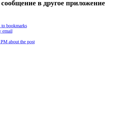
 сообщение в другое приложение
k to bookmarks
y email
 PM about the post