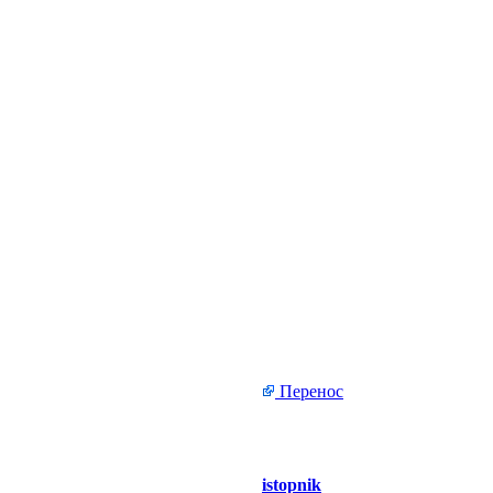
Перенос
istopnik