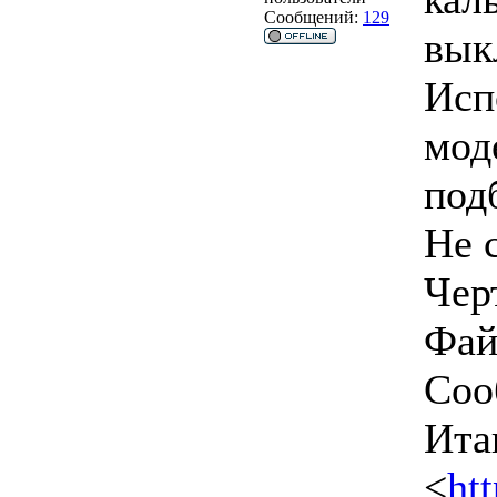
Сообщений:
129
вык
Исп
мод
под
Не 
Чер
Фай
Соо
Ита
<
ht