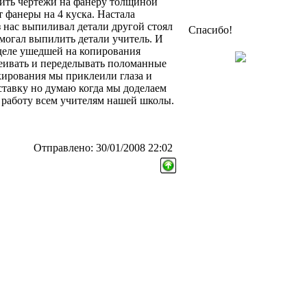
сить чертежи на фанеру толщиной
 фанеры на 4 куска. Настала
 нас выпиливал детали другой стоял
Спасибо!
могал выпилить детали учитель. И
еделе ушедшей на копирования
леивать и переделывать поломанные
кирования мы приклеили глаза и
ставку но думаю когда мы доделаем
ь работу всем учителям нашей школы.
Отправлено: 30/01/2008 22:02