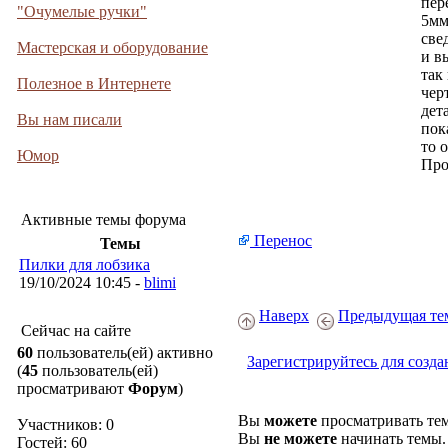
пер
"Очумелые ручки"
5мм
све
Мастерская и оборудование
и в
так
Полезное в Интернете
чер
дет
Вы нам писали
пок
то 
Юмор
Про
Активные темы форума
Перенос
Темы
Пилки для лобзика
19/10/2024 10:45 -
blimi
Наверх
Предыдущая те
Сейчас на сайте
60
пользователь(ей) активно
Зарегистрируйтесь для созда
(
45
пользователь(ей)
просматривают
Форум
)
Вы
можете
просматривать те
Участников: 0
Вы
не можете
начинать темы.
Гостей: 60