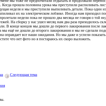
емене мы тоже не предпочитали отдыхать и продолжали перено
. Когда прошла половина урока мы преступили распиливать лист
дущая неделя и мы приступили выпиливать детали. Пока один из
ыпиливал их на электрическом лобзике. Иногда нам приходил по
 пролетали недели пока не прошло два месяца не говоря о той н
тежей. На сборку у нас ушел месяц нам два раза приходилось ск
али. В конце концов мы дошли до первого лакирования после ла
а мы ещё не дошли до второго лакирования и мы не сделали под
она оправдает все наши ожидания. Но мы даже и успели показат
стите что нет фото но я постараюсь их скоро выложить.
ма
Следующая тема
ния
мы.