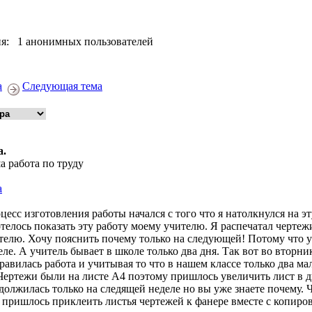
я: 1 анонимных пользователей
а
Следующая тема
а.
а работа по труду
а
цесс изготовления работы начался с того что я натолкнулся на э
отелось показать эту работу моему учителю. Я распечатал черте
телю. Хочу пояснить почему только на следующей! Потому что ур
еле. А учитель бывает в школе только два дня. Так вот во вторн
равилась работа и учитывая то что в нашем классе только два ма
 Чертежи были на листе А4 поэтому пришлось увеличить лист в д
должилась только на следящей неделе но вы уже знаете почему.
 пришлось приклеить листья чертежей к фанере вместе с копиро