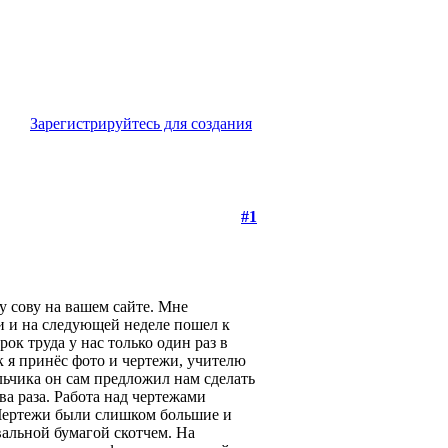
Зарегистрируйтесь для создания
#1
ту сову на вашем сайте. Мне
жи и на следующей неделе пошел к
ок труда у нас только один раз в
ик я принёс фото и чертежи, учителю
льчика он сам предложил нам сделать
ва раза. Работа над чертежами
 Чертежи были слишком большие и
вальной бумагой скотчем. На