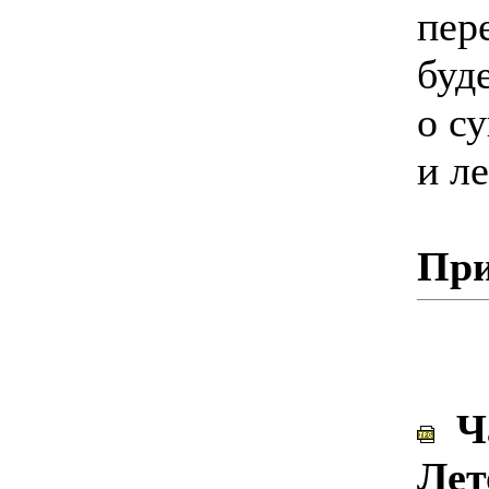
пер
буд
о с
и л
При
Ча
Лет