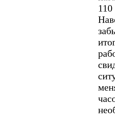
110
Нав
забы
ито
раб
свид
сит
мен
час
нео