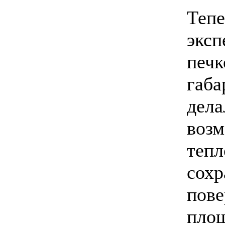
Тепе
эксп
печк
габа
дела
возм
тепл
сохр
пове
площ