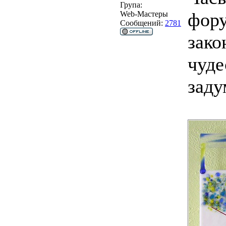
Група:
фору
Web-Мастеры
Сообщений:
2781
зако
чуде
заду