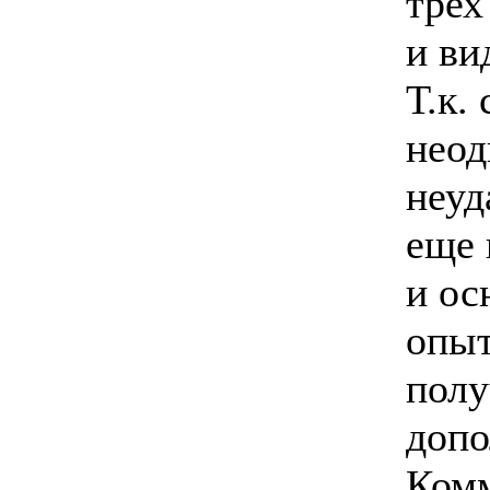
трех
и ви
Т.к.
неод
неуд
еще 
и ос
опыт
полу
допо
Комм