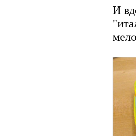
И вд
"ита
мело