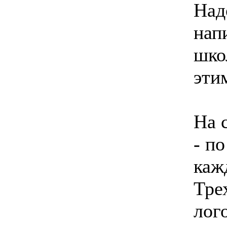
Над
нап
шко
эти
На 
- п
каж
Тре
лог