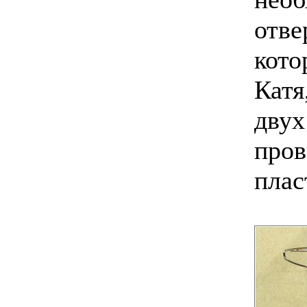
отве
кото
Катя
двух
пров
плас