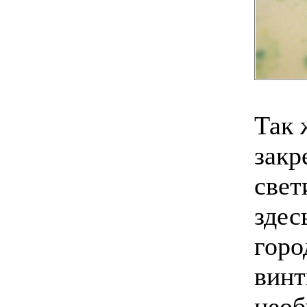
Так 
закр
свет
здес
горо
винт
необ