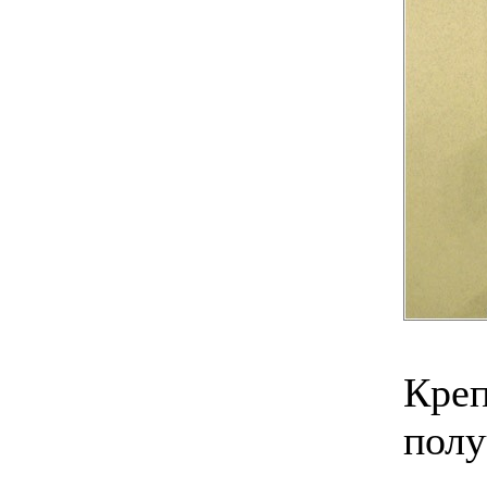
Креп
полу