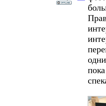
боль
Прав
инте
инте
пере
одни
пока
спек