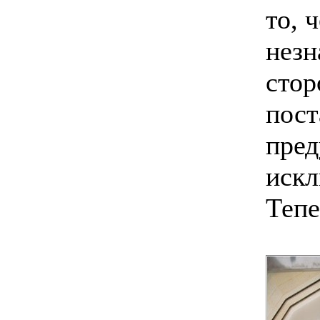
то, 
незн
стор
пост
пред
искл
Тепе