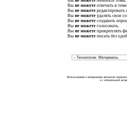
Вы
не можете
начинать темы.
Вы
не можете
отвечать в теме
Вы
не можете
редактировать 
Вы
не можете
удалять свои с
Вы
не можете
создавать опро
Вы
не можете
голосовать.
Вы
не можете
прикреплять фа
Вы
не можете
писать без одо
Использование и копирование авторских материало
и с обязательной акти