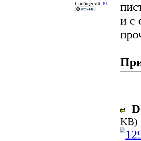
пис
Сообщений:
81
и с 
про
При
DS
KB)