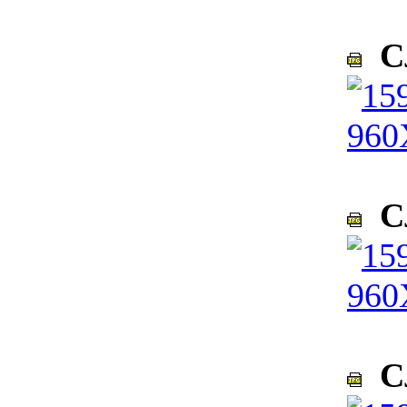
Сл
Сл
Сл