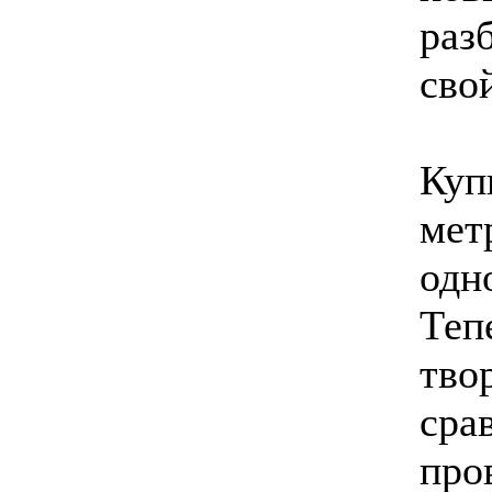
раз
сво
Куп
мет
одн
Теп
тво
сра
про