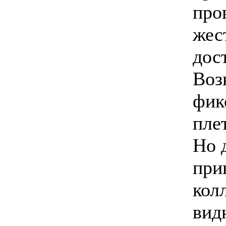
про
жес
дос
Воз
фик
пле
Но 
при
кол
вид