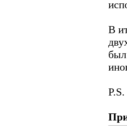
исп
В и
дву
был
ино
P.S.
При