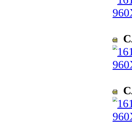
Сл
Сл