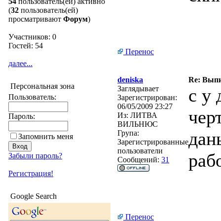
54
пользователь(ей) активно
(
32
пользователь(ей)
просматривают
Форум
)
Участников: 0
Гостей: 54
Перенос
далее...
deniska
Re: Вып
Персональная зона
Заглядывает
с у
Пользователь:
Зарегистрирован:
06/05/2009 23:27
чер
Из:
ЛИТВА
Пароль:
ВИЛЬНЮС
дан
Група:
Запомнить меня
Зарегистрированные
пользователи
раб
Забыли пароль?
Сообщений:
31
Регистрация!
Google Search
Перенос