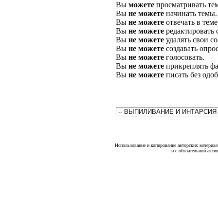
Вы
можете
просматривать те
Вы
не можете
начинать темы.
Вы
не можете
отвечать в теме
Вы
не можете
редактировать 
Вы
не можете
удалять свои с
Вы
не можете
создавать опро
Вы
не можете
голосовать.
Вы
не можете
прикреплять фа
Вы
не можете
писать без одо
Использование и копирование авторских материало
и с обязательной акти