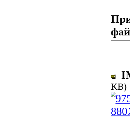
При
фа
IM
KB)