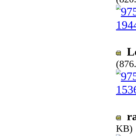
Lo
(876
ra
KB)