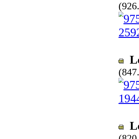
(926
Lo
(847
Lo
(820