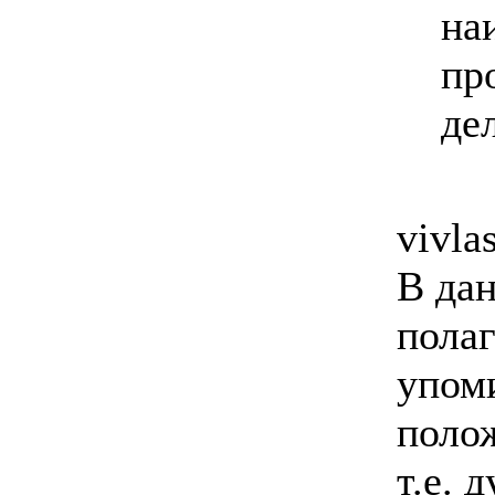
на
пр
де
vivla
В дан
пола
упоми
поло
т.е. 