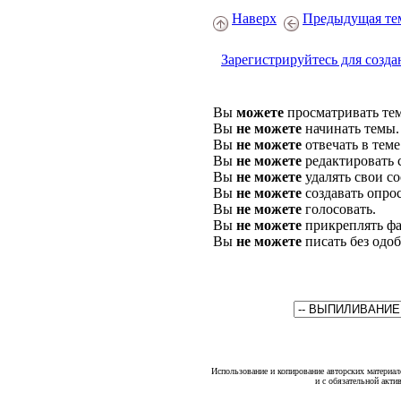
Наверх
Предыдущая те
Зарегистрируйтесь для созда
Вы
можете
просматривать те
Вы
не можете
начинать темы.
Вы
не можете
отвечать в теме
Вы
не можете
редактировать 
Вы
не можете
удалять свои с
Вы
не можете
создавать опро
Вы
не можете
голосовать.
Вы
не можете
прикреплять фа
Вы
не можете
писать без одо
Использование и копирование авторских материало
и с обязательной акти