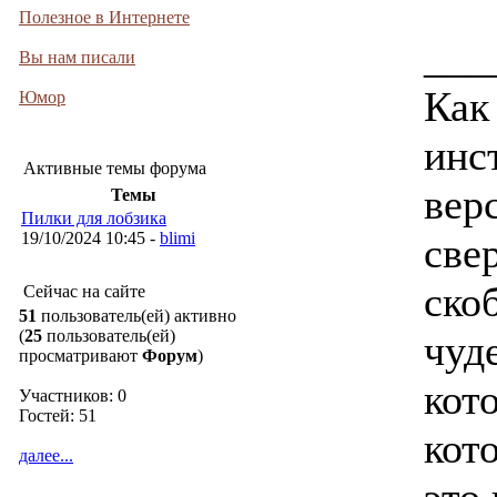
Полезное в Интернете
___
Вы нам писали
Как
Юмор
инс
Активные темы форума
верс
Темы
Пилки для лобзика
19/10/2024 10:45 -
blimi
свер
ско
Сейчас на сайте
51
пользователь(ей) активно
(
25
пользователь(ей)
чуд
просматривают
Форум
)
кот
Участников: 0
Гостей: 51
кот
далее...