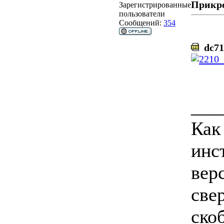
Прикр
Зарегистрированные
пользователи
Сообщений:
354
dc71
___
Как
инс
верс
свер
ско