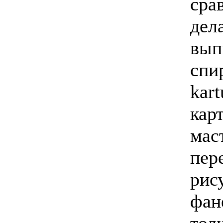
сра
дел
вып
спи
kar
кар
маст
пер
рис
фан