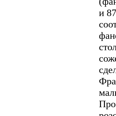
(фа
и 8
соо
фан
сто
сож
сдел
Фра
мал
Про
роз