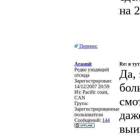
на 
Перенос
Arasmit
Re: я тут
Редко уходящий
Да,
отсюда
Зарегистрирован:
бол
14/12/2007 20:59
Из:
Pacific coast,
смо
CAN
Група:
Зарегистрированные
даже
пользователи
Сообщений:
144
выи