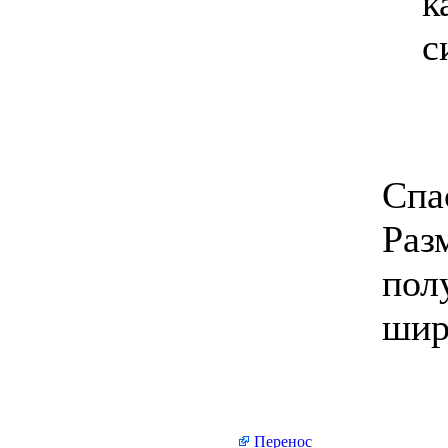
к
с
Спа
Раз
пол
шир
Перенос