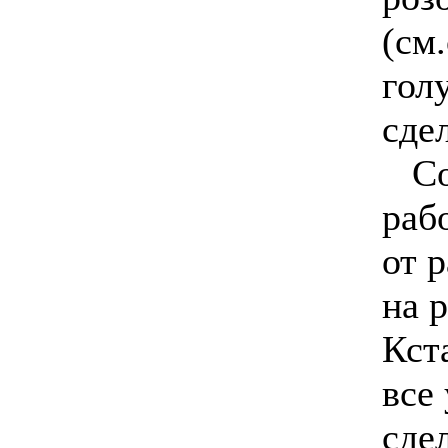
(см
гол
сде
Со
раб
от 
на 
Кст
все
сдел