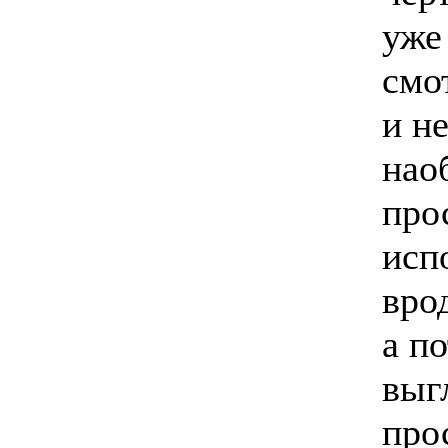
уже
смо
и н
нао
про
исп
вро
а п
выг
про