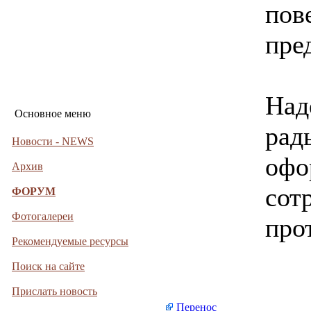
пов
пре
Над
Основное меню
рад
Новости - NEWS
офо
Архив
сот
ФОРУМ
Фотогалереи
про
Рекомендуемые ресурсы
Поиск на сайте
Прислать новость
Перенос