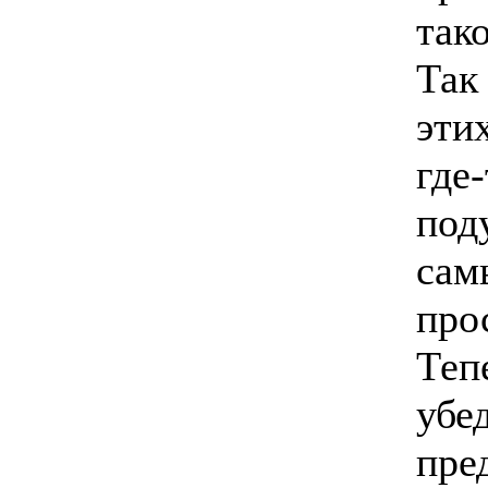
тако
Так 
эти
где-
поду
сам
про
Теп
убе
пре