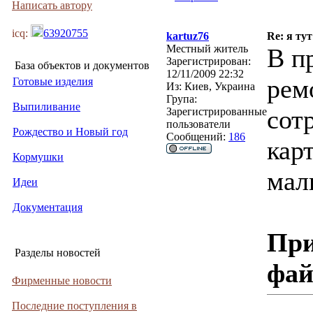
Написать автору
icq:
63920755
kartuz76
Re: я тут
Местный житель
В п
Зарегистрирован:
База объектов и документов
12/11/2009 22:32
рем
Готовые изделия
Из:
Киев, Украина
Група:
Выпиливание
сот
Зарегистрированные
пользователи
Рождество и Новый год
Сообщений:
186
кар
Кормушки
мал
Идеи
Документация
При
Разделы новостей
фа
Фирменные новости
Последние поступления в