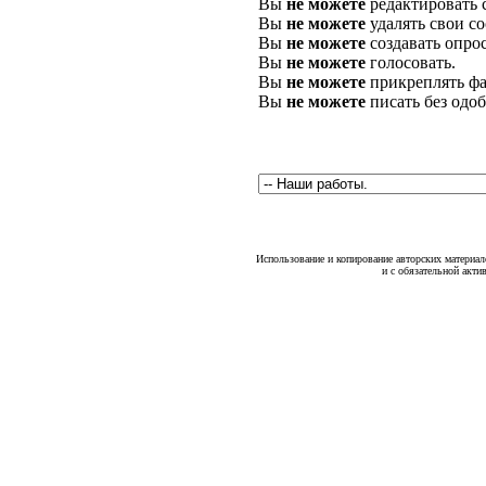
Вы
не можете
редактировать 
Вы
не можете
удалять свои с
Вы
не можете
создавать опро
Вы
не можете
голосовать.
Вы
не можете
прикреплять фа
Вы
не можете
писать без одо
Использование и копирование авторских материало
и с обязательной акти