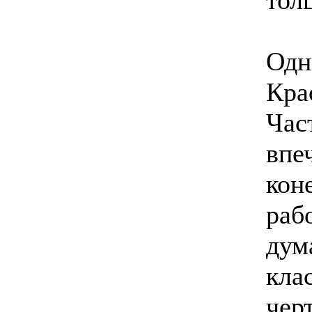
тол
Одн
Кра
Час
впе
кон
раб
дум
кла
чер