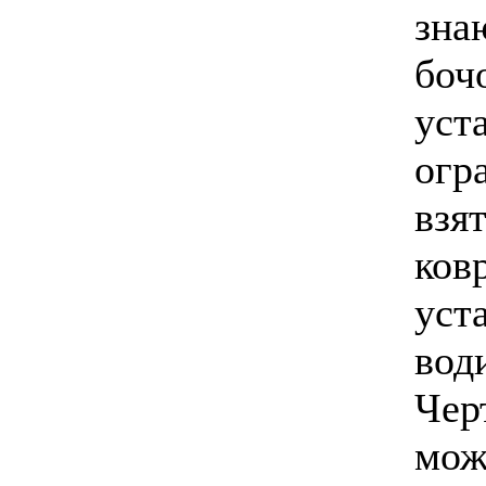
зна
боч
уст
огр
взя
ков
уст
вод
Чер
мож