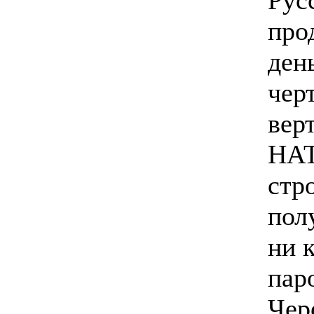
Рус
про
ден
чер
вер
НАТ
стр
пол
ни к
пар
Чер