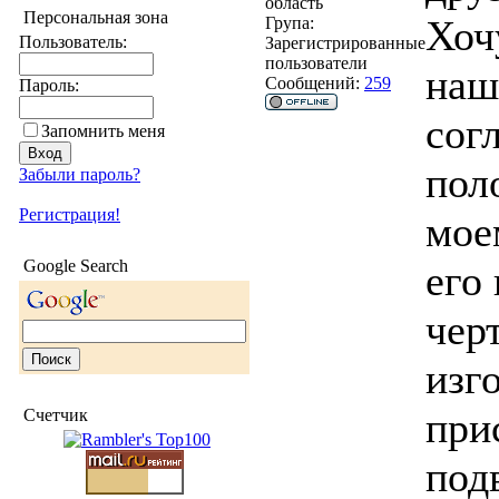
область
Персональная зона
Хоч
Група:
Пользователь:
Зарегистрированные
пользователи
наше
Сообщений:
259
Пароль:
сог
Запомнить меня
пол
Забыли пароль?
Регистрация!
мое
Google Search
его
чер
изг
при
Счетчик
под