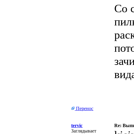
Со 
пил
рас
пот
зач
вид
Перенос
tervic
Re: Выпи
Заглядывает