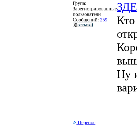
ЗД
Група:
Зарегистрированные
пользователи
Кто 
Сообщений:
259
отк
Кор
выш
Ну 
вар
Перенос