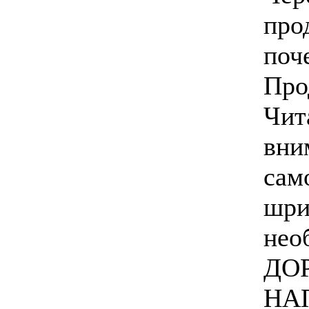
про
поч
Про
Чит
вни
сам
шри
нео
ДО
НА