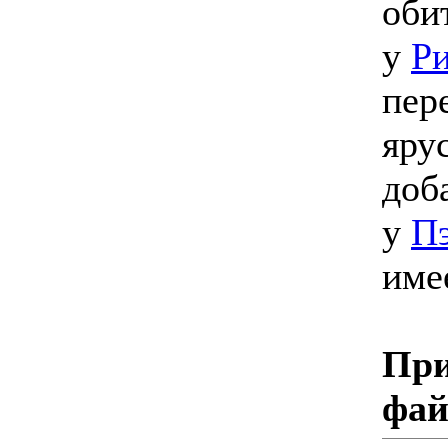
оби
у
Р
пер
яру
доб
у
П
име
При
фа