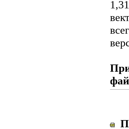
1,31
вект
все
вер
При
фа
По