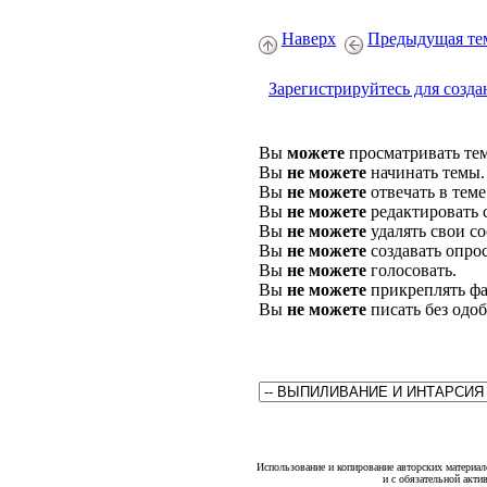
Наверх
Предыдущая те
Зарегистрируйтесь для созда
Вы
можете
просматривать те
Вы
не можете
начинать темы.
Вы
не можете
отвечать в теме
Вы
не можете
редактировать 
Вы
не можете
удалять свои с
Вы
не можете
создавать опро
Вы
не можете
голосовать.
Вы
не можете
прикреплять фа
Вы
не можете
писать без одо
Использование и копирование авторских материало
и с обязательной акти