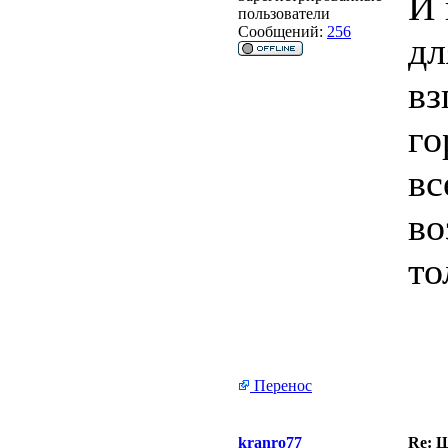
И 
пользователи
Сообщений:
256
дл
вз
го
вс
во
то
Перенос
kranro77
Re: Ш