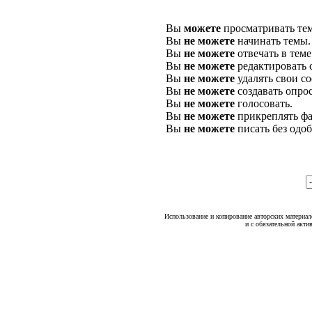
Вы
можете
просматривать те
Вы
не можете
начинать темы.
Вы
не можете
отвечать в теме
Вы
не можете
редактировать 
Вы
не можете
удалять свои с
Вы
не можете
создавать опро
Вы
не можете
голосовать.
Вы
не можете
прикреплять фа
Вы
не можете
писать без одо
Использование и копирование авторских материало
и с обязательной акти