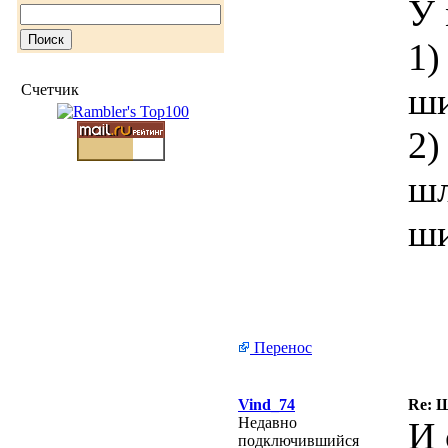
У 
1)
ши
Счетчик
2)
шл
ши
Перенос
Vind_74
Re: Ш
Недавно
И 
подключившийся