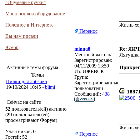
"Очумелые ручки"
Мастерская и оборудование
________
Полезное в Интернете
Жизнь хо
Перенос
Вы нам писали
Юмор
minna8
Re: ЯИ
Местный житель
Лягушка
Зарегистрирован:
04/11/2009 13:59
Прикре
Активные темы форума
Из:
ИЖЕВСК
Темы
Група:
Пилки для лобзика
Зарегистрированные
19/10/2024 10:45 -
blimi
пользователи
18871
Сообщений:
438
Сейчас на сайте
52
пользователь(ей) активно
(
29
пользователь(ей)
просматривают
Форум
)
________
Жизнь хо
Участников: 0
Перенос
Гостей: 52