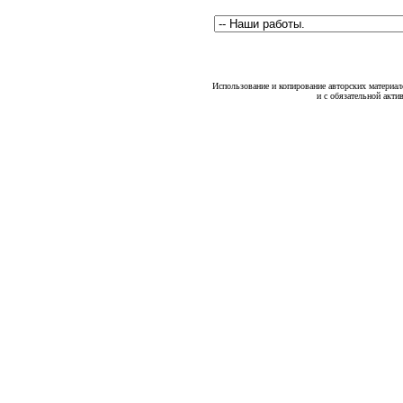
Использование и копирование авторских материало
и с обязательной акти