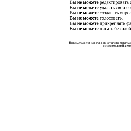
Вы
не можете
редактировать 
Вы
не можете
удалять свои с
Вы
не можете
создавать опро
Вы
не можете
голосовать.
Вы
не можете
прикреплять фа
Вы
не можете
писать без одо
Использование и копирование авторских материало
и с обязательной акти