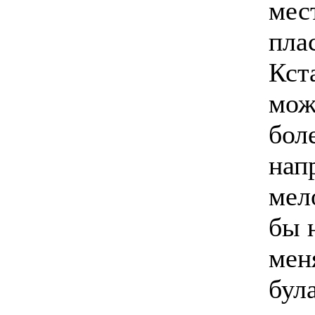
мес
пла
Кст
мож
бол
нап
мело
бы 
мен
бул