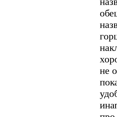
наз
обе
наз
гор
нак
хор
не 
пок
удо
ина
про