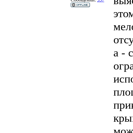
выя
это
мел
отс
а - 
огр
исп
пло
при
кры
мож