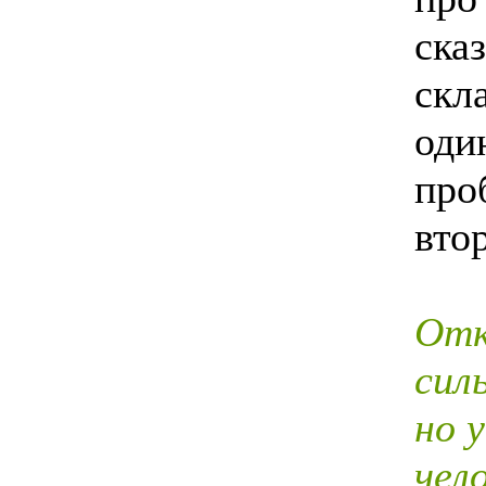
ска
скл
оди
про
втор
Отк
сил
но 
чел