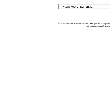
Использование и копирование авторских материало
и с обязательной акти