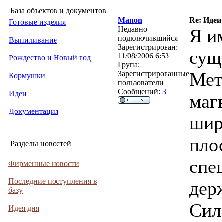
База объектов и документов
Manon
Re: Идеи
Готовые изделия
Недавно
Я и
подключившийся
Выпиливание
Зарегистрирован:
сущ
11/08/2006 6:53
Рождество и Новый год
Група:
Мет
Зарегистрированные
Кормушки
пользователи
Сообщений:
3
Идеи
маг
Документация
шир
пло
Разделы новостей
спе
Фирменные новости
Последние поступления в
дер
базу
Сил
Идея дня