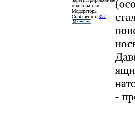
(ос
Зарегистрированные
пользователи
Модераторы
ста
Сообщений:
357
пои
носк
Дав
ящи
нат
- п