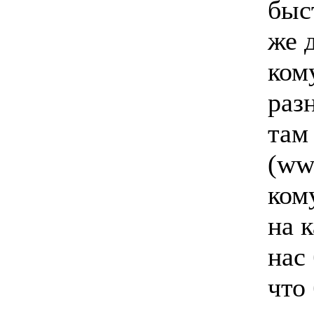
быс
же 
кому
раз
там
(www
ком
на 
нас 
что