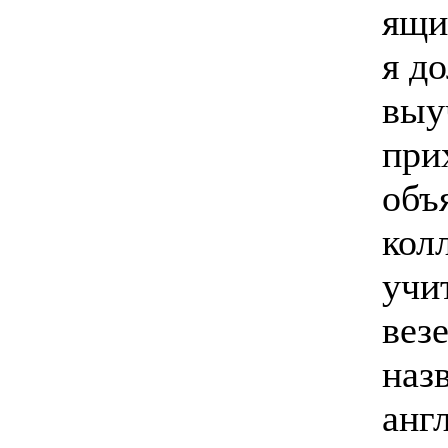
ящи
я д
выу
при
объ
колл
учи
вез
наз
анг