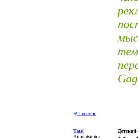
рек
пос
мыс
тем
пер
Gag
Перенос
Tatsi
Детский 
Administrator