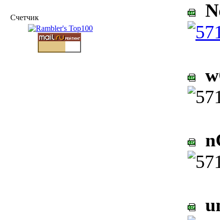
No
Счетчик
wQ
nC
un