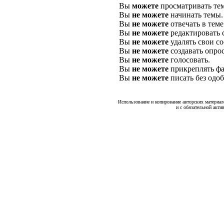
Вы
можете
просматривать те
Вы
не можете
начинать темы.
Вы
не можете
отвечать в теме
Вы
не можете
редактировать 
Вы
не можете
удалять свои с
Вы
не можете
создавать опро
Вы
не можете
голосовать.
Вы
не можете
прикреплять фа
Вы
не можете
писать без одо
Использование и копирование авторских материало
и с обязательной акти