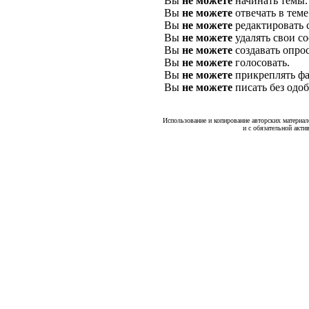
Вы
не можете
начинать темы.
Вы
не можете
отвечать в теме
Вы
не можете
редактировать 
Вы
не можете
удалять свои с
Вы
не можете
создавать опро
Вы
не можете
голосовать.
Вы
не можете
прикреплять фа
Вы
не можете
писать без одо
Использование и копирование авторских материало
и с обязательной акти