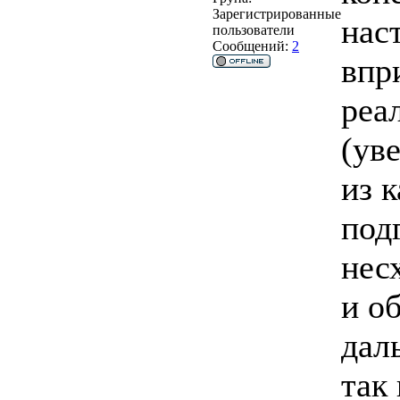
Зарегистрированные
нас
пользователи
Сообщений:
2
впр
реа
(ув
из 
под
нес
и о
дал
так