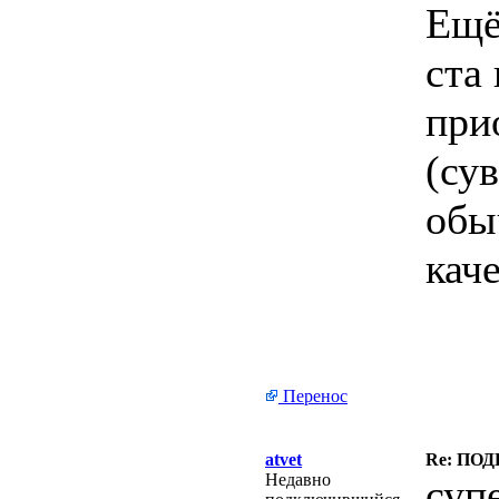
Ещё
ста
при
(су
обы
каче
Перенос
atvet
Re: ПО
Недавно
суп