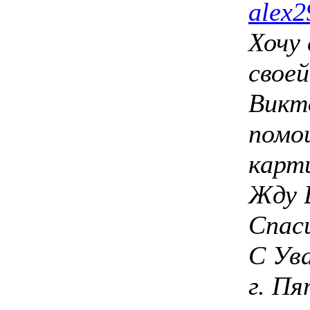
alex
Хочу 
своей
Викт
помо
карт
Жду 
Спас
С Ув
г. Пя