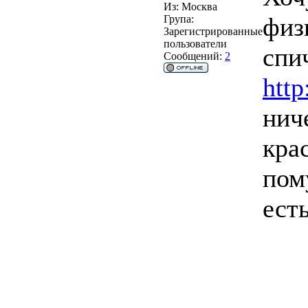
Из:
Москва
физ
Група:
Зарегистрированные
пользователи
спи
Сообщений:
2
http
нич
кра
пом
ест