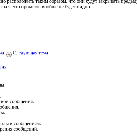
но расположить таким образом, что они будут закрывать преды
иться, что проколов вообще не будет видно.
ма
Следующая тема
ния
мы.
.
свои сообщения.
ообщения.
сы.
йлы к сообщениям.
брения сообщений.