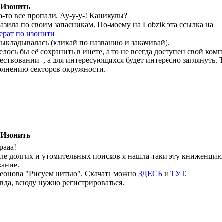
 Изонить
а-то все пропали. Ау-у-у-! Каникулы?
азила по своим запасникам. По-моему на Lobzik эта ссылка на
ерат по изонити
выкладывалась (кликай по названию и закачивай).
елось бы её сохранить в инете, а то не всегда доступен свой комп.
ествовании
, а для интересующихся будет интересно заглянуть. 
олнению секторов окружности.
 Изонить
рааа!
ле долгих и утомительных поисков я нашла-таки эту книженцию.
вание.
еонова "Рисуем нитью". Скачать можно
ЗДЕСЬ
и
ТУТ
.
вда, всюду нужно регистрироваться.