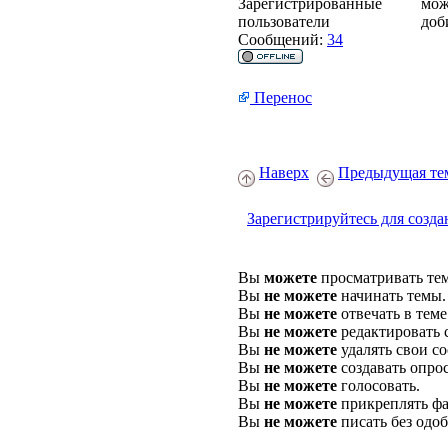
Зарегистрированные
мож
пользователи
доб
Сообщений:
34
Перенос
Наверх
Предыдущая те
Зарегистрируйтесь для созда
Вы
можете
просматривать те
Вы
не можете
начинать темы.
Вы
не можете
отвечать в теме
Вы
не можете
редактировать 
Вы
не можете
удалять свои с
Вы
не можете
создавать опро
Вы
не можете
голосовать.
Вы
не можете
прикреплять фа
Вы
не можете
писать без одо