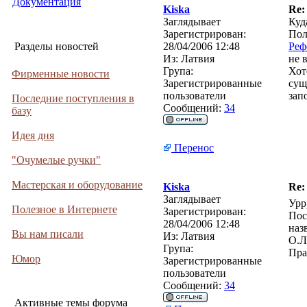
Документация
Kiska
Re:
Заглядывает
Куд
Зарегистрирован:
Пол
Разделы новостей
28/04/2006 12:48
Реф
Из:
Латвия
не 
Група:
Хот
Фирменные новости
Зарегистрированные
сущ
пользователи
зап
Последние поступления в
Сообщений:
34
базу
Идея дня
Перенос
"Очумелые ручки"
Мастерская и оборудование
Kiska
Re:
Заглядывает
Урр
Полезное в Интернете
Зарегистрирован:
Пос
28/04/2006 12:48
наз
Вы нам писали
Из:
Латвия
О.Л
Група:
Пра
Юмор
Зарегистрированные
пользователи
Сообщений:
34
Активные темы форума