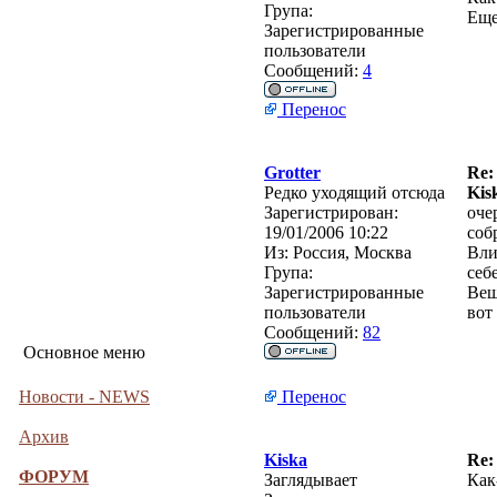
Група:
Еще
Зарегистрированные
пользователи
Сообщений:
4
Перенос
Grotter
Re:
Редко уходящий отсюда
Kis
Зарегистрирован:
оче
19/01/2006 10:22
соб
Из:
Россия, Москва
Вли
Група:
себ
Зарегистрированные
Веш
пользователи
вот
Сообщений:
82
Основное меню
Новости - NEWS
Перенос
Архив
Kiska
Re:
ФОРУМ
Заглядывает
Как