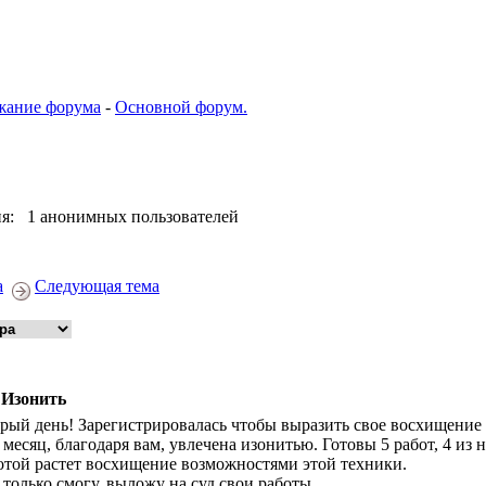
жание форума
-
Основной форум.
я: 1 анонимных пользователей
а
Следующая тема
 Изонить
рый день! Зарегистрировалась чтобы выразить свое восхищение и
 месяц, благодаря вам, увлечена изонитью. Готовы 5 работ, 4 из
отой растет восхищение возможностями этой техники.
 только смогу, выложу на суд свои работы.