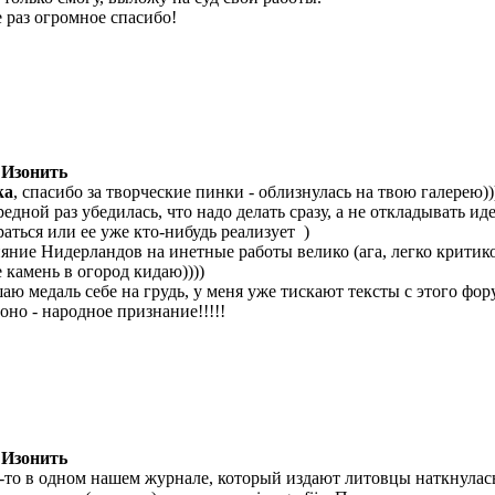
 раз огромное спасибо!
 Изонить
ka
, спасибо за творческие пинки - облизнулась на твою галерею))
редной раз убедилась, что надо делать сразу, а не откладывать ид
раться или ее уже кто-нибудь реализует
)
яние Нидерландов на инетные работы велико (ага, легко критиков
е камень в огород кидаю))))
аю медаль себе на грудь, у меня уже тискают тексты с этого фор
 оно - народное признание!!!!!
 Изонить
-то в одном нашем журнале, который издают литовцы наткнулась