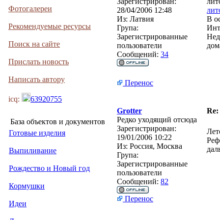
Зарегистрирован:
лит
Фотогалереи
28/04/2006 12:48
лит
Из:
Латвия
В о
Рекомендуемые ресурсы
Група:
Инт
Зарегистрированные
Нед
Поиск на сайте
пользователи
дом
Сообщений:
34
Прислать новость
Написать автору
Перенос
icq:
63920755
Grotter
Re:
Редко уходящий отсюда
База объектов и документов
Зарегистрирован:
Лет
Готовые изделия
19/01/2006 10:22
Реф
Из:
Россия, Москва
дал
Выпиливание
Група:
Зарегистрированные
Рождество и Новый год
пользователи
Сообщений:
82
Кормушки
Перенос
Идеи