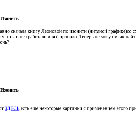
 Изонить
авно скачала книгу Леоновой по изонити (нитяной графике)со с
ку что-то не сработало и всё пропало. Теперь не могу никак найт
очь?
 Изонить
от
ЗДЕСЬ
есть ещё некоторые картинки с применением этого п