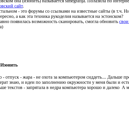
овском она (изонить) называется simegrafija. Полазила по интерне
овский сайт
.
стальном - это форумы со ссылками на известные сайты (в т.ч. Н
ересно, а как эта техника рукоделия называется на эстонском?
авно появилась возможность сканировать, смогла обновить
свои
а)
 Изонить
о - отпуск - жара - не охота за компьютером сиддеть.... Дальше 
ерат знаю, и идеи по заполнению окружности у меня были и есть
ьше текстов - запрятала в недра компьютера хорошо и далеко
А м