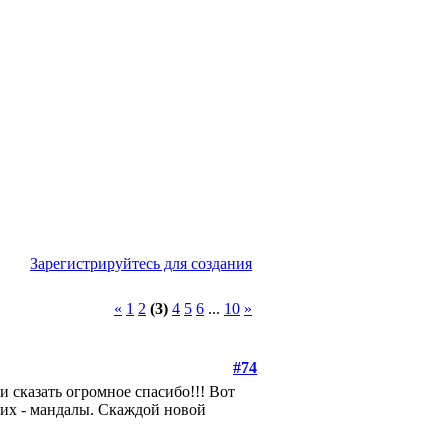
Зарегистрируйтесь для создания
«
1
2
(3)
4
5
6
...
10
»
#74
 сказать огромное спасибо!!! Вот
 них - мандалы. Скаждой новой